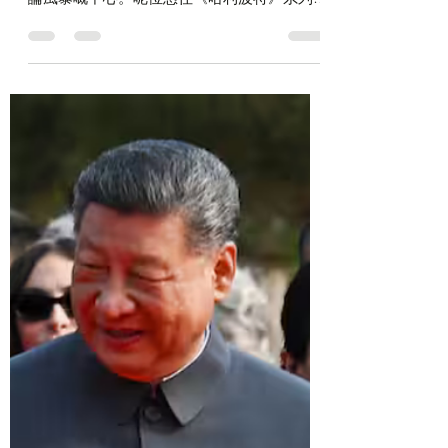
2025年10月3日
讀畢需時 2 分鐘
妙麗的回力鏢
文：Z世代翻譯官 | 圖：網絡圖片 Emma
Watson近日嘅一個舉動，令佢再一次成為輿
論風暴嘅中心。呢位憑住《哈利波特》系列成
名嘅演員，過去一直表現得好「政治正確」，
曾公開支持跨性別運動、捐款俾具爭議嘅慈善
組織 Mermaids。當年J.K....