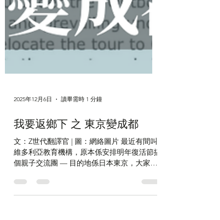
2025年12月6日
讀畢需時 1 分鐘
我要返鄉下 之 東京變成都
文：Z世代翻譯官 | 圖：網絡圖片 最近有間叫
維多利亞教育機構，原本係安排明年復活節搞
個親子交流團 — 目的地係日本東京，大家或
者已經想住帶小朋友去「掃動漫／食拉麵／買
手信」 —— 點知佢哋日前發通告話，要將目
的地由東京改去中國四川成都。 通告話明係