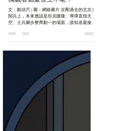
2025年9月5日
讀畢需時 2 分鐘
獨裁者都愛長生不老？
文：船頭尺 | 圖：網絡圖片 在剛過去的北京大
閱兵上，本來應該是坦克隆隆、導彈直指天
空、士兵腳步整齊劃一的場面，誰知道最搶鏡
的竟然是一段無心插柳的閒聊。 習近平、普
京和金正恩三位「政治鐵人」難得同場，談軍
力、講戰略？不，他們聊的是 —— 長生不
老。...