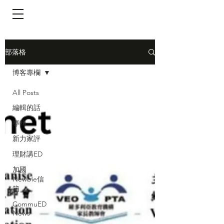
​頁面目錄 Menu
部落格
博客專欄
All Posts
編輯的話
專輯
新力家評
理財講ED
加國
Newbie信
箱
CommuED
News