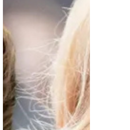
引用教育局及考評局指引指出，公開考試評分
重點在內容與語言運用，而非字形本身，因此
認為小學層面也可比照執行。 理論上，這種
「從學生需要出發」的做法聽起來合理。香港
的教育一直強調多元與共融，學校想顧及新移
民學生，出發點無可厚非。但教育不僅是評
分，更是文化與語文根基的建立過程。在基礎
教育階段放寬書寫要求，是否會削弱繁體字教
育的穩定性？這就是爭議的核心。 融合與稀
釋的一線之隔 繁體字在香港的角色不只是書
寫工具，而是一種文化象徵。它代表了香港與
華文世界的歷史延續，也是許多家長選擇讓孩
子在港接受教育的原因之一。過去不少內