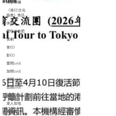
博客專欄
《港ED文化
協會》會訊
休閒
愛吃才會肥
煲劇
食ED
影ED
愛聞(old)
加聞(old)
港聞(old)
世聞(old)
娛聞(old)
港人加地
兩地書