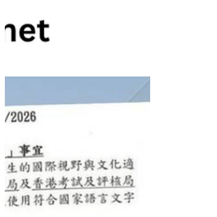
因為「整體環境安全同不確定因素」，又考慮
到特區政府最近對去日本旅遊，有「外遊警
示」同安全提醒，咁為咗保障家長同小朋友，
就決定改地方。 其實今次目的地改變，唔係
淨係教育機構一個嘅決定 — 背後亦反映咗現
時因為國際關係變動，旅遊／交流嘅不確定性
增加。即係唔只係「想唔想去日本」咁簡單，
而係「去唔去，去邊度，幾時去」以後都可能
要重新衡量。今次成都代替東京，只不過家
長、機構、甚至政府都要 take 步快、plan 步
穩。從此以後，無論玩定做事，安全同政策都
係唔可以唔諗嘅事。 港府就話跨境活動要符
合國家政策。所以話，海外交流唔係淨係影響
見識，背後都可能同政策、國際關係有連繫。
連小朋友遊學團都要咁多考慮，真係有啲無
奈！