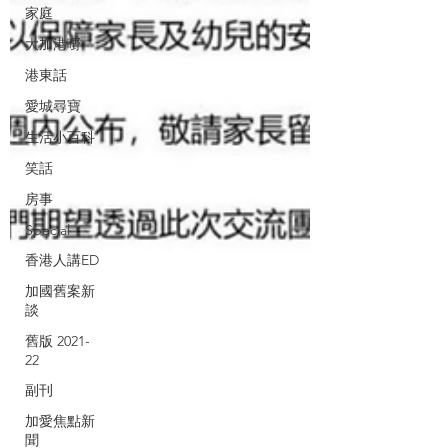
家庭
大加港嘢
港東話
愛城尋寶
生活小百科
笑話
房事
Special
香港人講ED
加國舊案新
談
舊版 2021-
22
副刊
加愛焦點新
聞