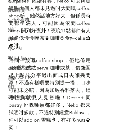
港東話
Surprise仲陸續有嚟，Neko 可以夠膽
講咁大個人都未見過咁大間嘅coffee 
愛城尋寶
shop🤣，雖然話地方好大，但係長時
生活小百科
間都坐滿人，可能因為依間coffee 
笑話
shop 開到好夜卦！夜晚11點都仲有人
嚟坐低慢慢嘆茶🍵咖啡☕️食件cake🍰
房事
🧁咁。
Special
香港人講ED
唔同一般嘅coffee shop，佢地係用
pot嘅型式去serve 咖啡或茶，價錢圍
加國舊案新談
起上嚟分分平過出面成日去嗰幾間
舊版 2021-22
添！不過有樣嘢要特別提一提，口味
副刊
可能未必啱，因為加咗香料落去，鍾
加愛焦點新聞
唔鍾意就見人見智啦！Dessert 同
pastry 🥐嘅種類都好多，Neko 都未
試哂咁多款，不過特別鍾意Baklava，
仲可以add on 雪糕🍦，有好多nuts🌰
架！