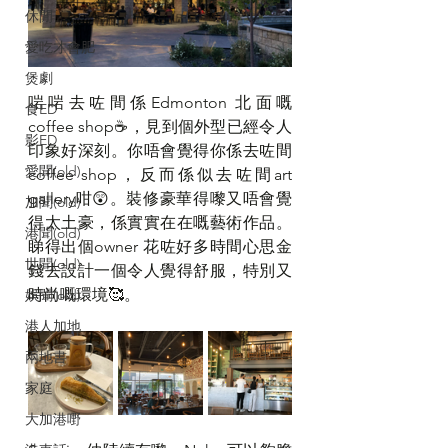
休閒
愛吃才會肥
煲劇
啱啱去咗間係Edmonton 北面嘅
食ED
coffee shop☕️，見到個外型已經令人
影ED
印象好深刻。你唔會覺得你係去咗間
愛聞(old)
coffee shop，反而係似去咗間art 
gallery咁😲。裝修豪華得嚟又唔會覺
加聞(old)
得太土豪，係實實在在嘅藝術作品。
港聞(old)
睇得出個owner 花咗好多時間心思金
世聞(old)
錢去設計一個令人覺得舒服，特別又
時尚嘅環境🥰。
娛聞(old)
港人加地
兩地書
家庭
大加港嘢