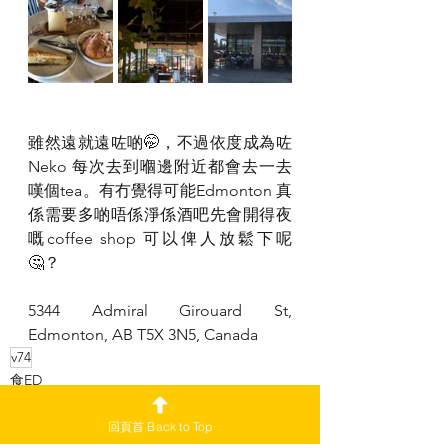
雖然遠就遠咗啲🤭，不過依度成為咗
Neko 每次去到嗰邊附近都會去一去
嘆個tea。有冇覺得可能Edmonton 真
係需要多啲唔係淨係酒吧先會開得夜
嘅coffee shop 可以俾人放鬆下呢
🤔？
5344 Admiral Girouard St, 
Edmonton, AB T5X 3N5, Canada
v74
食ED
副刊
回頁首 Back to Top