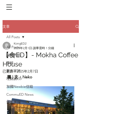
​頁面目錄 Menu
文章
All Posts
KongED2
All Posts
2025年2月1日
讀畢需時 1 分鐘
【食ED】- Mokha Coffee
編輯的話
House
專輯
新力家評
已更新：
2025年2月7日
圖 | 文：Neko
理財講ED
加國Newbie信箱
CommuED News
博客專欄
《港ED文化協會》會訊