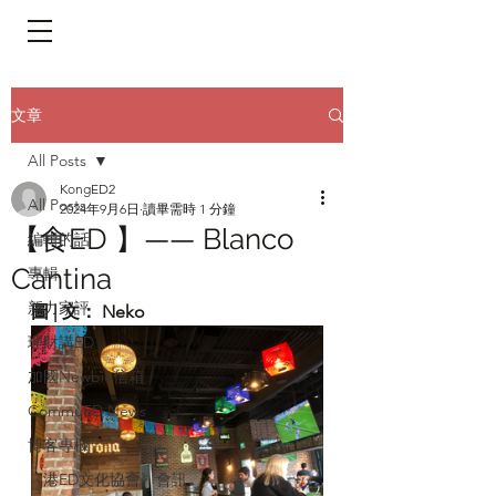
​頁面目錄 Menu
文章
All Posts
KongED2
All Posts
2024年9月6日
讀畢需時 1 分鐘
【食ED 】—— Blanco
編輯的話
Cantina
專輯
新力家評
圖 | 文： Neko
理財講ED
加國Newbie信箱
CommuED News
博客專欄
《港ED文化協會》會訊