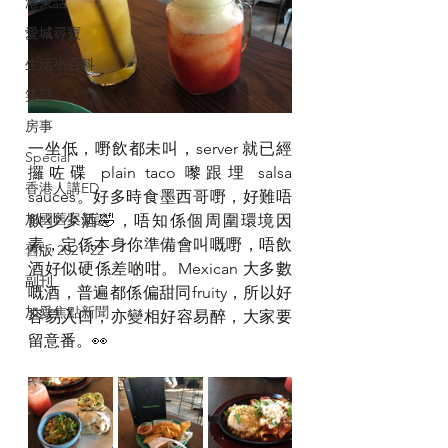
港東話
愛城尋寶
生活小百科
笑話
房事
一坐低，嘢飲都未叫，server 就已經
Special
攞咗碟 plain taco 嚟跟埋 salsa 
香港人講ED
sauces。好多時食墨西哥嘢，好難唔
加國舊案新談
飲少少酒🤣，唔知係個周圍環境因
素，定係本身你準備會叫嘅嘢，唔飲
舊版 2021-22
酒好似硬係差啲咁。Mexican 大多數
副刊
嘅酒，普遍都係偏甜同fruity，所以好
加愛焦點新聞
容易入口，亦變相好容易醉，大家要
留意番。👀