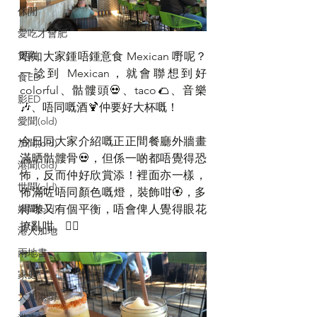
休閒
愛吃才會肥
煲劇
唔知大家鍾唔鍾意食 Mexican 嘢呢？
一諗到 Mexican，就會聯想到好 
食ED
colorful、骷髏頭💀、taco🌮、音樂
影ED
🎶、唔同嘅酒🍹仲要好大杯嘅！
愛聞(old)
今日同大家介紹嘅正正間餐廳外牆畫
加聞(old)
滿晒骷髏骨💀，但係一啲都唔覺得恐
港聞(old)
怖，反而仲好欣賞添！裡面亦一樣，
世聞(old)
佈滿咗唔同顏色嘅燈，裝飾咁🏵️，多
娛聞(old)
得嚟又有個平衡，唔會俾人覺得眼花
撩亂咁。😵‍💫
港人加地
兩地書
家庭
大加港嘢