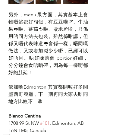
另外，menu 果方面，其實基本上食
物嘅餡都好相似，有豆豆啦🫘、牛油
果🥑啦、蕃茄🍅啦、粟米🌽啦，只係
用唔同方法去包裝。雖然係咁講，但
係又唔代表味道👅會係一樣，唔同嘅
做法，又或者加減少少嘢，已經可以
好唔同。唔好睇落個 portion好細，
分分鐘會食唔晒🤣，因為每一樣嘢都
好飽肚架！
依加喺Edmonton 其實都開咗好多間
墨西哥餐廳，下一期再同大家去唔同
地方比較吓！😆
Blanco Cantina
1708 99 St NW 
#101
, Edmonton, AB 
T6N 1M5, Canada