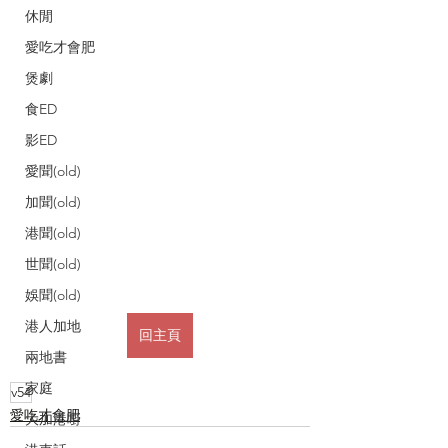
休閒
愛吃才會肥
煲劇
食ED
影ED
愛聞(old)
加聞(old)
港聞(old)
世聞(old)
娛聞(old)
港人加地
回主頁
兩地書
家庭
v54
愛吃才會肥
大加港嘢