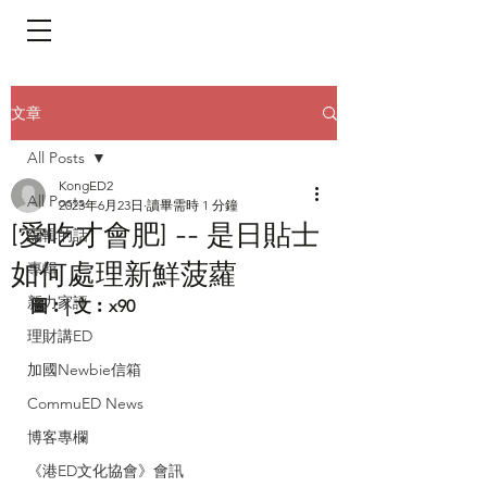
​頁面目錄 Menu
文章
All Posts
KongED2
All Posts
2023年6月23日
讀畢需時 1 分鐘
[愛吃才會肥] -- 是日貼士
編輯的話
如何處理新鮮菠蘿
專輯
新力家評
圖︰| 文︰x90
理財講ED
加國Newbie信箱
CommuED News
博客專欄
《港ED文化協會》會訊