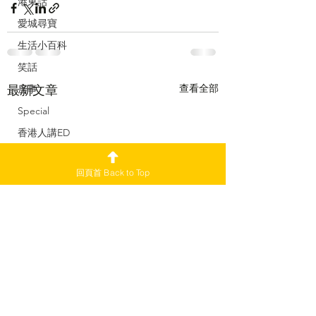
港東話
愛城尋寶
生活小百科
笑話
查看全部
最新文章
房事
Special
香港人講ED
加國舊案新談
回頁首 Back to Top
舊版 2021-22
副刊
加愛焦點新聞