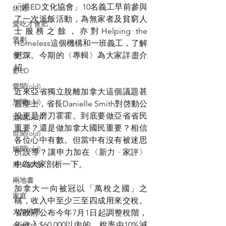
「港ED文化協會」10名義工早前參與
休閒
了一次派飯活動，為無家者及貧窮人
愛吃才會肥
士服務之餘，亦對Helping the 
煲劇
Homeless這個機構和一班義工，了解
食ED
更深。今期的
〈
專輯
〉
為大家詳盡介
紹。
影ED
愛聞(old)
近來亞省獨立脫離加拿大這個議題甚
加聞(old)
囂塵上，省長Danielle Smith對啓動公
投更是磨刀霍霍。到底要做亞省省民
港聞(old)
重要？還是做加拿大國民重要？相信
世聞(old)
各位心中有數。但當中有沒有被迷思
娛聞(old)
所誤導？讓申力加在
〈
新力 · 家評
〉
中
為大家剖析一下。
港人加地
兩地書
加拿大一向被冠以「萬稅之國」之
家庭
稱，收入中至少三至四成用來交稅。
大加港嘢
省政府公布今年7月1日起調整稅階，
年收入$60,000以內的，稅率由10%減