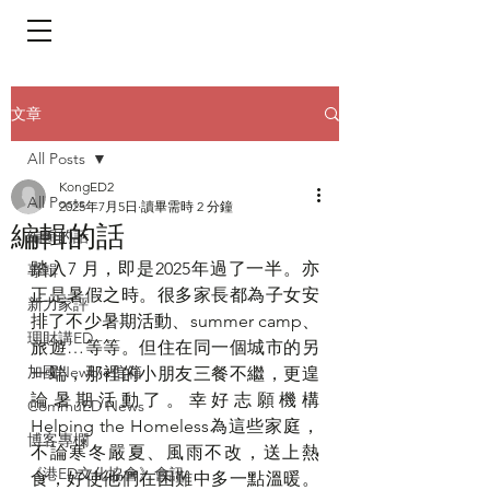
​頁面目錄 Menu
文章
All Posts
KongED2
All Posts
2025年7月5日
讀畢需時 2 分鐘
編輯的話
編輯的話
踏入7 月，即是2025年過了一半。亦
專輯
正是暑假之時。很多家長都為子女安
新力家評
排了不少暑期活動、summer camp、
理財講ED
旅遊…等等。但住在同一個城市的另
加國Newbie信箱
一端，那裡的小朋友三餐不繼，更遑
論暑期活動了。幸好志願機構
CommuED News
Helping the Homeless為這些家庭，
博客專欄
不論寒冬嚴夏、風雨不改，送上熱
《港ED文化協會》會訊
食，好使他們在困難中多一點溫暖。