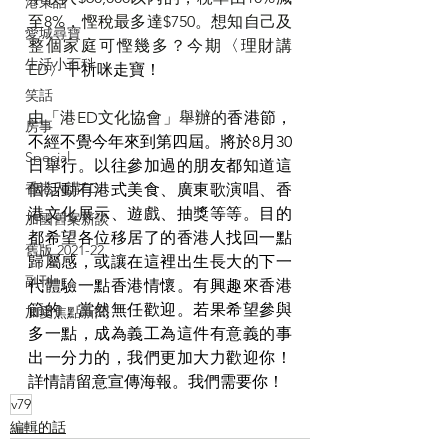
港東話
至8%，慳稅最多達$750。想知自己及
愛城尋寶
整個家庭可慳幾多？今期
〈
理財講
生活小百科
ED
〉千祈咪走寶！
笑話
由「港ED文化協會」舉辦的
香港節，
房事
不經不覺今年來到第四屆。將於8月30
Special
日舉行。以往參加過的朋友都知道這
香港人講ED
個活動有港式美食、廣東歌演唱、香
港文化展示、遊戲、抽獎等等。目的
加國舊案新談
都希望各位移居了的香港人找回一點
舊版 2021-22
歸屬感，或讓在這裡出生長大的下一
副刊
代體驗一點香港情懷。有興趣來香港
節的，當然無任歡迎。若果希望參與
加愛焦點新聞
多一點，成為義工為這件有意義的事
出一分力的，我們更加大力歡迎你！
詳情請留意宣傳海報。我們需要你！
v79
編輯的話