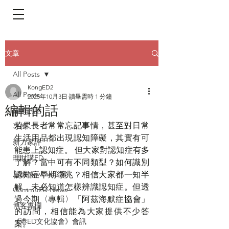
​頁面目錄 Menu
文章
All Posts
KongED2
All Posts
2025年10月3日
讀畢需時 1 分鐘
編輯的話
編輯的話
若果長者常常忘記事情，甚至對日常
專輯
生活用品都出現認知障礙，其實有可
新力家評
能患上認知症。 但大家對認知症有多
理財講ED
了解？當中可有不同類型？如何識別
加國Newbie信箱
認知症早期徵兆？相信大家都一知半
解，未必知道怎樣辨識認知症。但透
CommuED News
過今期
〈
專輯
〉
「阿茲海默症協會」
博客專欄
的訪問，相信能為大家提供不少答
《港ED文化協會》會訊
案。