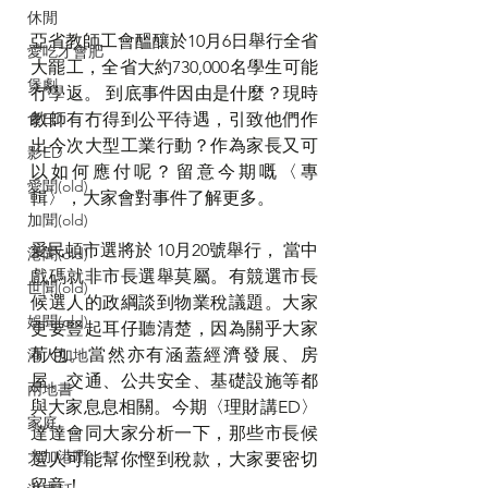
休閒
亞省教師工會醞釀於10月6日舉行全省
愛吃才會肥
大罷工，全省大約730,000名學生可能
煲劇
冇學返。 到底事件因由是什麼？現時
食ED
教師有冇得到公平待遇，引致他們作
出今次大型工業行動？作為家長又可
影ED
以如何應付呢？留意今期嘅
〈
專
愛聞(old)
輯
〉
，大家會對事件了解更多。
加聞(old)
愛民頓市選將於 10月20號舉行， 當中
港聞(old)
戲碼就非市長選舉莫屬。有競選市長
世聞(old)
候選人的政綱談到物業稅議題。大家
娛聞(old)
更要豎起耳仔聽清楚，因為關乎大家
荷包。當然亦有涵蓋經濟發展、房
港人加地
屋、交通、公共安全、基礎設施等都
兩地書
與大家息息相關。今期
〈
理財講ED
〉
家庭
達達會同大家分析一下，那些市長候
大加港嘢
選人可能幫你慳到稅款，大家要密切
留意！