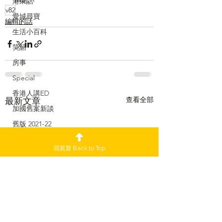
港東話
v82
愛城尋寶
編輯的話
生活小百科
笑話
房事
Special
香港人講ED
查看全部
最新文章
加國舊案新談
舊版 2021-22
副刊
回頁首 Back to Top
加愛焦點新聞