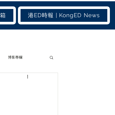
信箱
港ED時報 | KongED News
博客專欄
加聞(old)
港聞(old)
生活小百科