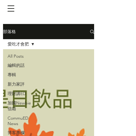
​頁面目錄 Menu
部落格
愛吃才會肥
All Posts
編輯的話
專輯
新力家評
理財講ED
加國Newbie
信箱
CommuED
News
博客專欄