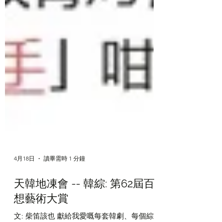
4月18日
讀畢需時 1 分鐘