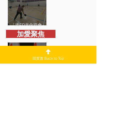
「港ED文化協會」-
- 會訊有ED
​ 加愛聚焦
回頁首 Back to Top
加愛聚焦
​ 副刊