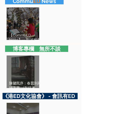
​ Commu
ED
News
【CommuED
News】-- 聖誕好去
處
​ 博客專欄 無所不談
陳健民序：春蠶到死
絲方盡 《敲鐘者
言：朱耀明牧師回憶
《港ED文化協會》 - 會訊有ED
錄》