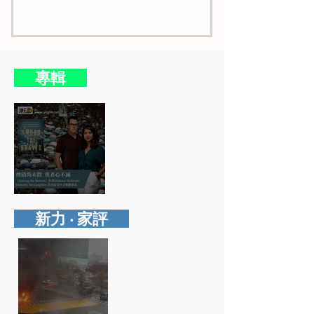
​ 專輯
煙硝尚未散 勇者心不滅
​ 新力 ‧ 家評