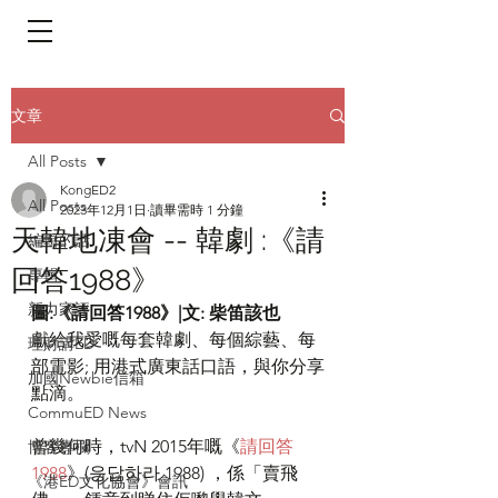
​頁面目錄 Menu
文章
All Posts
KongED2
All Posts
2023年12月1日
讀畢需時 1 分鐘
天韓地凍會 -- 韓劇 :《請
編輯的話
回答1988》
專輯
新力家評
圖:《請回答1988》|文: 柴笛該也
獻給我愛嘅每套韓劇、每個綜藝、每
理財講ED
部電影; 用港式廣東話口語，與你分享
加國Newbie信箱
點滴。
CommuED News
曾幾何時，tvN 2015年嘅《
請回答 
博客專欄
1988
》(응답하라 1988) ，係「賣飛
《港ED文化協會》會訊