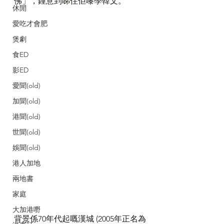
佛」，鍾意到睇住佢嚟學韓文。
休閒
愛吃才會肥
煲劇
食ED
影ED
愛聞(old)
加聞(old)
港聞(old)
世聞(old)
娛聞(old)
港人加地
兩地書
家庭
大加港嘢
背景係70年代起嘅漢城 (2005年正名為