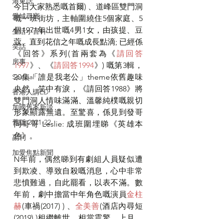
港東話
今日大家熟悉嘅首爾) 、道峰區雙門洞
愛城尋寶
嘅一班街坊，主軸圍繞住5個家庭、5
個1971年出世嘅4男1女，由孩提、豆
生活小百科
蔻、直到花信之年嘅成長點滴; 已經係
笑話
《回答》系列(首兩套為《
請回答
房事
1997
》、《
請回答1994
》) 嘅第3輯， 
Special
20集「誰是我老公」theme依舊趣味
央然，笑中有淚，《請回答1988》將
香港人講ED
雙門洞人情味滿滿、溫馨純樸嘅親切
加國舊案新談
形象顯露無遺。至驚喜，係見到發哥
舊版 2021-22
同哥哥 Leslie: 成班圍埋睇《英雄本
色》。
副刊
加愛焦點新聞
N年前，偶然睇到有劇組人員疑似遭
到欺凌、導致自殺嘅消息，心中非常
悲憤難過，自此罷看，以表不滿。數
年前，劇中擔當中年角色嘅演員
金柱
赫
(車禍(2017) ) 、
全美善
(酒店內尋短
(2019) )相繼離世，相當震驚。上月，