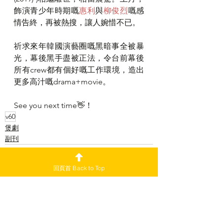
飾演青少年時期嘅
惠利
與
柳俊烈
嘅感
情告終，再被熱搜，讓人婉惜不已。
祈求來年韓國演藝圈嘅黑暗事全被暴
光，幕後黑手盡被正法，令台前幕後
所有crew都有個好嘅工作環境，造出
更多高汁嘅drama+movie。
See you next time👋！
v60
煲劇
副刊
回頁首 Back to Top
查看全部
最新文章