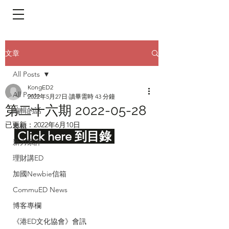
​頁面目錄 Menu
文章
All Posts
KongED2
All Posts
2022年5月27日
讀畢需時 43 分鐘
第二十六期 2022-05-28
編輯的話
已更新：
2022年6月10日
專輯
 Click here 到目錄 
新力家評
理財講ED
加國Newbie信箱
CommuED News
博客專欄
《港ED文化協會》會訊