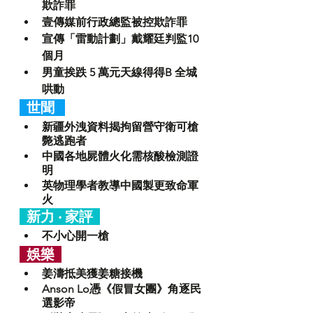
欺詐罪
壹傳媒前行政總監被控欺詐罪
宣傳「雷動計劃」戴耀廷判監10
個月
男童挨跌 5 萬元天線得得B 全城
哄動
  世聞  
新疆外洩資料揭拘留營守衛可槍
斃逃跑者
中國各地屍體火化需核酸檢測證
明
英物理學者教導中國製更致命軍
火
  新力 ‧ 家評  
不小心開一槍
  娛樂  
姜濤抵美獲姜糖接機
Anson Lo憑《假冒女團》角逐民
選影帝