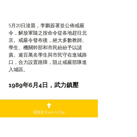
5月20日淩晨，李鵬簽署並公佈戒嚴
令，解放軍隨之按命令從各地趕往北
京。戒嚴令發布後，絕大多數教師、
學生、機關幹部和市民紛紛予以譴
責。逾百萬名學生與市民守在進城路
口，合力設置路障，阻止戒嚴部隊進
入城區。
1989年6月4日，武力鎮壓
回頁首 Back to Top