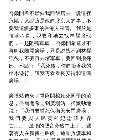
吾爾開希不斷催我回飯店去，說這裡
危險，又說這是他們北京人的事，不
要我這個多事的香港人來管。 我於是
拉著程真，說要和她去找林耀強他
們，一起阻截軍車 ，吾爾開希這才不
再叫我離開廣場，只是説找不到林耀
強後，不要再去堵軍車，要回到指揮
部。 他說︰「我死後，你們抬著我的
棺木遊行，讓我再看看長安街和這個
廣場。」
廣播站傳來了軍隊開槍殺死同學的消
息，吾爾開希走到廣場站，很激動地
説︰「我們要誓死保衛天安門廣場，
我們要與人民英雄紀念碑共存
亡……」激憤的聲音突然中止了， 跟
著有人在廣播裡叫喚，通知救護車和