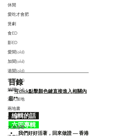
休閒
愛吃才會肥
煲劇
食ED
影ED
愛聞(old)
加聞(old)
港聞(old)
世聞(old)
目錄
娛聞(old)
** 
可click點擊顏色鍵直接進入相關內
容
**
港人加地
兩地書
  編輯的話  
家庭
 六四專輯 
大加港嘢
我們好好活著，回來做證 — 香港