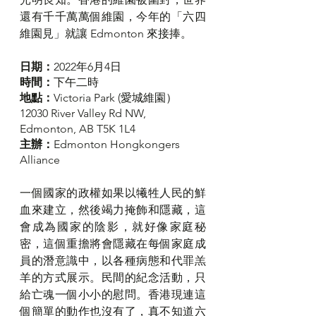
還有千千萬萬個維園，今年的「六四
維園見」就讓 Edmonton 來接捧。
日期：
2022年6月4日
時間：
下午二時
地點：
Victoria Park (愛城維園）
12030 River Valley Rd NW, 
Edmonton, AB T5K 1L4
主辦：
Edmonton Hongkongers 
Alliance
一個國家的政權如果以犧牲人民的鮮
血來建立，然後竭力掩飾和隱藏，這
會成為國家的陰影，就好像家庭秘
密，這個重擔將會隱藏在每個家庭成
員的潛意識中，以各種病態和代罪羔
羊的方式展示。民間的紀念活動，只
給亡魂一個小小的慰問。香港現連這
個簡單的動作也沒有了，真不知道六