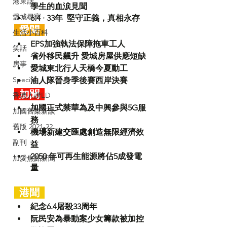
港東話
學生的血涙見聞
愛城尋寶
6.4 · 33年  堅守正義，真相永存
  愛聞  
生活小百科
EPS加強執法保障拖車工人
笑話
省外移民飆升 愛城房屋供應短缺
房事
愛城東北行人天橋今夏動工
Special
油人隊晉身季後賽西岸決賽
加聞
香港人講ED
加國正式禁華為及中興參與5G服
加國舊案新談
務
舊版 2021-22
機場新建交匯處創造無限經濟效
副刊
益
2050 年可再生能源將佔5成發電
加愛焦點新聞
量
  港聞  
紀念6.4屠殺33周年
阮民安為暴動案少女籌款被加控