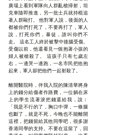
廣場上看到軍隊向人群亂槍掃射，坦
克車隨即推進，另一批士兵就持棍追
著人群毆打。 他對軍人說，後面的人
都被你們打死了，不要再打了，軍人
說，打死你們，暴徒，誰叫你們不
走。 這名工人終於被擊中後腦受傷。 
受傷以前，他還看見一個抱著小孩的
婦人被槍殺了。 這孩子只有七歲左
右，一邊哭一邊跑，一名市民把他抱
起來，軍人卻把他們一起射殺了。
離開醫院時，伴我入院的陳清華將身
上的錢分給傷者作路費，一位躺在床
上的學生流著淚把錢還給我，說︰
「我是不行的了，胸口中彈，一條腿
也斷了，就是不死，今晚也不能離開
這裡，把錢留給其他同學吧，很多謝
香港同學的支持。不要在逗留了，回