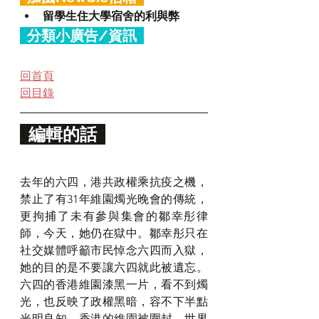
留學生住大學宿舍的利與弊
  分類小廣告/資訊  
回首頁
回目錄
  編輯的話  
去年的六四，港共政權乘抗疫之機，
禁止了有31年維園燭光晚會的傳統，
更拘捕了未有參與集會的鄒幸彤律
師，今天，她仍在獄中。鄒幸彤只在
社交媒體呼籲市民悼念六四而入獄，
她的目的是不要讓六四就此被遺忘。
六四的香港維園漆黑一片，看不到燭
光，也反映了政權黑暗，容不下半點
光明良知。香港的維園被圍封，世界