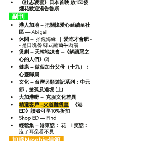
《壯志凌雲》日本首映 放150發
煙花歡迎湯告魯斯
  副刊  
港人加地 -- 
把關懷愛心延續至社
區 — 
Abigail
休閒 -- 
 拾鏡海緣
   |  
愛吃才會肥 -
- 
是日晚餐 韓式蘿蔔牛肉湯
煲劇 -- 天韓地凍會 --《解讀惡之
心的人們》(2)
健康 -- 做個加分父母（十九）︰
心靈歸屬
文化 -- 
台灣另類遊記系列︰中元
節，搶孤及遶境 (上)
大加港嘢 --  克服文化差異
精選客戶 --火道雞煲皇
《港
ED》讀者可享10%折扣
Shop ED — Find
輕鬆集 -- 
港東話︰
 花    
I 
笑話︰
沒了耳朵看不見
  加國Newbie信箱  