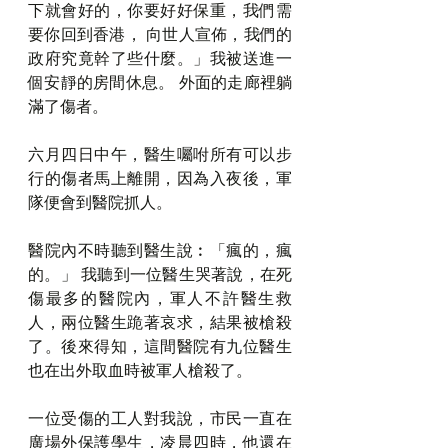
下就會好的，你要好好保重，我們需
要你回到香港， 向世人宣佈，我們的
政府究竟幹了些什麼。」我被送進一
個安靜的房間休息。 外面的走廊裡躺
滿了傷者。
六月四日中午，醫生囑咐所有可以步
行的傷者馬上離開，因為入夜後，軍
隊便會到醫院抓人。
醫院內不時聽到醫生說︰「瘋的，瘋
的。」 我聽到一位醫生哭著說，在死
傷最多的醫院內，軍人不許醫生救
人，兩位醫生跪著哀求，結果被槍殺
了。後來得知，這間醫院有九位醫生
也在出外取血時被軍人槍殺了。
一位受傷的工人對我說，市民一直在
廣場外保護學生，凌晨四時，他還在