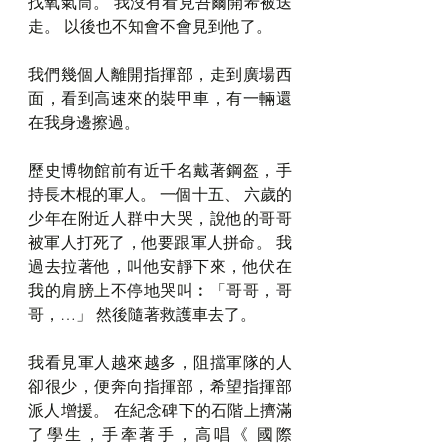
找氧氣筒。 我沒有看見吾爾開希被送
走。 以後也不知會不會見到他了。
我們幾個人離開指揮部，走到廣場西
面，看到高速來的裝甲車，有一輛還
在我身邊擦過。
歷史博物館前有近千名戴著鋼盔，手
持長木棍的軍人。 一個十五、 六歲的
少年在附近人群中大哭，說他的哥哥
被軍人打死了，他要跟軍人拼命。 我
過去拉著他，叫他安靜下來，他伏在
我的肩膀上不停地哭叫︰「哥哥，哥
哥，…」 然後隨著救護車去了。
我看見軍人越來越多，阻擋軍隊的人
卻很少，便奔向指揮部，希望指揮部
派人增援。 在紀念碑下的石階上擠滿
了學生，手牽著手，高唱《 國際