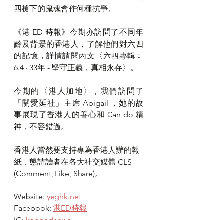
四槍下的鬼魂會作何種抗爭。
《港 ED 時報》今期亦訪問了不同年
齡及背景的香港人，了解他們對六四
的記憶，詳情請閱內文〈六四專輯︰
6.4 ‧ 33年 - 堅守正義，真相永存〉。
今期的〈港人加地〉，我們訪問了
「關愛延社」主席 Abigail ，她的故
事展現了香港人的善心和 Can do 精
神，不容錯過。
香港人當然要支持專為香港人辦的報
紙，懇請讀者在各大社交媒體 CLS 
(Comment, Like, Share)。
Website: 
yeghk.net
Facebook: 
港ED時報
IG: 
kongednews