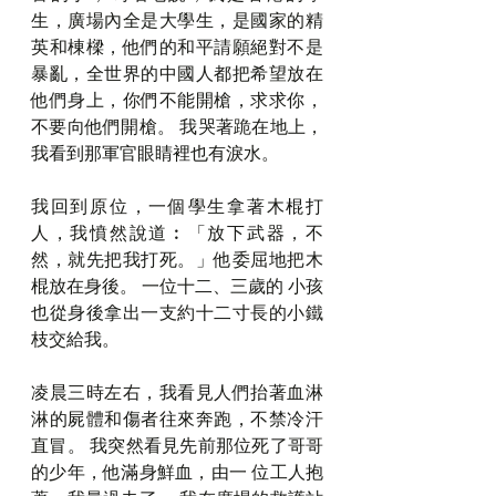
生，廣場內全是大學生，是國家的精
英和棟樑，他們的和平請願絕對不是
暴亂，全世界的中國人都把希望放在
他們身上，你們不能開槍，求求你，
不要向他們開槍。 我哭著跪在地上，
我看到那軍官眼睛裡也有淚水。
我回到原位，一個學生拿著木棍打
人，我憤然說道︰「放下武器，不
然，就先把我打死。」他委屈地把木
棍放在身後。 一位十二、三歲的 小孩
也從身後拿出一支約十二寸長的小鐵
枝交給我。
凌晨三時左右，我看見人們抬著血淋
淋的屍體和傷者往來奔跑，不禁冷汗
直冒。 我突然看見先前那位死了哥哥
的少年，他滿身鮮血，由一 位工人抱