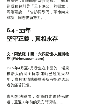
香港去，叫同學們堅持到底。」他看
到我腰包別著「天下為公」的徽章，
嗚咽著說︰「告訴同學們，革命尚未
成功，同志仍須努力。」
6.4 ‧ 33年
堅守正義，真相永存
文：阿波羅 ｜圖：六四記憶‧人權博物
館 (8964museum.com) 
1989年4月至6月發生在中國的一場規
模浩大的民主抗爭運動已經過去33
年，歲月無情地碾壓著所有拒絕遺忘
者的痛苦記憶。
真相無法隱匿，讓我們走進時光隧
道，重返33年前的天安門現場……