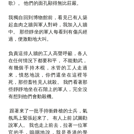
歌》。 他們的面孔顯得無比莊嚴。
我獨自回到博物館前，看見已有人築
起血肉之牆與軍人對峙，我加入人牆
中。 那些靜坐的軍人每看到有傷兵經
過，便激動地大叫。
負責這排人牆的工人高聲呼籲，各人
在任何情況下都要和平， 不能動武，
有幾個手持木棍，水管的工人走過
來，憤怒地說，你們還坐在這裡等
死，那些畜牲見人就殺。 我們看著那
些靜靜地坐在石階上的軍人，完全沒
有想到他們會動殺機。 
 跟著來了一批手持衝鋒槍的士兵，氣
氛馬上緊張起來了。 有人上前 試圖勸
說軍人。 我也走上前去，拉著一位軍
官的手，嗚咽地說，我是香港的學