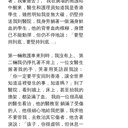
著，我暈過去了。 我在廣場的救護站
中醒來，醫生和護理員知道我是香港
學生，雖然明知我並無大礙，仍堅持
送我到醫院，我身旁躺著一個滿身鮮
血的學生，他的背脊血肉模糊，身體
已不能動彈，但仍不停地說︰「要堅
持到底，要堅持到底…」
第一輛救護車來到時，我沒有上。 第
二輛我仍掙扎著不肯上，一位女醫生
握著我的手，哭著用英語跟我說︰
「你一定要平安回到香港，讓全世界
知道這裡發生的事，知道嗎？」到了
醫院，看到牆上，床上，甚至抬我的
擔架，都染滿了血。 我由一位很高級
的醫生看治，他的醫務室 躺滿了受傷
的人，他很細心地給我把脈，我求他
不要管我，去救治其它傷者，他含著
淚說︰「孩子，你很虛弱，但休息一