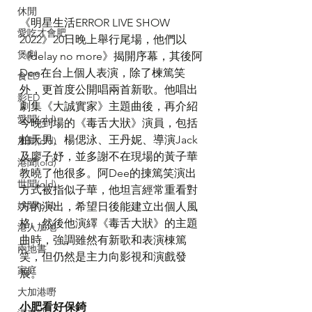
休閒
《明星生活ERROR LIVE SHOW 
愛吃才會肥
2022》20日晚上舉行尾場，他們以
煲劇
《delay no more》揭開序幕，其後阿
Dee在台上個人表演，除了楝篤笑
食ED
外，更首度公開唱兩首新歌。他唱出
影ED
劇集《大誠實家》主題曲後，再介紹
愛聞(old)
今晚到場的《毒舌大狀》演員，包括
柏天男、楊偲泳、王丹妮、導演Jack
加聞(old)
及廖子妤，並多謝不在現場的黃子華
港聞(old)
教曉了他很多。阿Dee的㨂篤笑演出
世聞(old)
方式被指似子華，他坦言經常重看對
娛聞(old)
方的演出，希望日後能建立出個人風
格。然後他演繹《毒舌大狀》的主題
港人加地
曲時，強調雖然有新歌和表演棟篤
兩地書
笑，但仍然是主力向影視和演戲發
家庭
展。
大加港嘢
小肥看好保錡