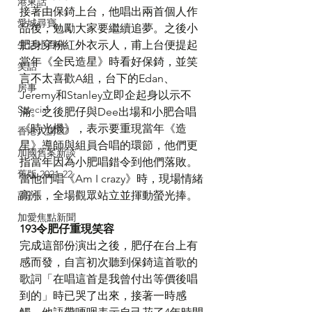
港東話
接著由保錡上台，他唱出兩首個人作
愛城尋寶
品後，勉勵大家要繼續追夢。之後小
肥身穿粉紅外衣示人，甫上台便提起
生活小百科
當年《全民造星》時看好保錡，並笑
笑話
言不太喜歡A組，台下的Edan、
房事
Jeremy和Stanley立即企起身以示不
Special
滿。之後肥仔與Dee出場和小肥合唱
《時光機》，表示要重現當年《造
香港人講ED
星》導師與組員合唱的環節，他們更
加國舊案新談
指當年因為小肥唱錯令到他們落敗。
舊版 2021-22
當他們唱《Am I crazy》時，現場情緒
高漲，全場觀眾站立並揮動螢光捧。
副刊
加愛焦點新聞
193令肥仔重現笑容
完成這部份演出之後，肥仔在台上有
感而發，自言初次聽到保錡這首歌的
歌詞「在唱這首是我曾付出等價後唱
到的」時已哭了出來，接著一時感