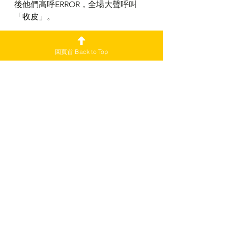
後他們高呼ERROR，全場大聲呼叫
「收皮」。
回主頁
回頁首 Back to Top
EP41
娛聞(old)
查看全部
最新文章