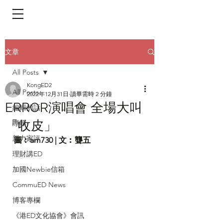
​頁面目錄 Menu
文章
All Posts
KongED2
All Posts
2022年12月31日
讀畢需時 2 分鐘
ERROR演唱會 全場大叫
編輯的話
「收皮」
專輯
新力家評
圖︰am730 | 文︰聾五
理財講ED
加國Newbie信箱
CommuED News
博客專欄
《港ED文化協會》會訊