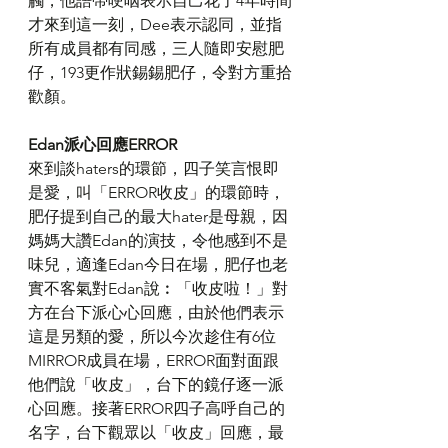
觸，他語帶哽咽表示自己花了4年時間
才來到這一刻，Dee表示認同，並指
所有成員都有同感，三人隨即安慰肥
仔，193更作狀錫錫肥仔，令對方重拾
歡顏。
Edan派心回應ERROR
來到談haters的環節，四子笑言恨即
是愛，叫「ERROR收皮」的環節時，
肥仔提到自己的最大hater是母親，因
媽媽大讚Edan的演技，令他感到不是
味兒，適逢Edan今日在場，肥仔也老
實不客氣對Edan說︰「收皮啦！」對
方在台下派心心回應，由於他們表示
這是另類的愛，所以今次趁住有6位
MIRROR成員在場，ERROR面對面跟
他們說「收皮」，台下的鏡仔逐一派
心回應。接著ERROR四子高呼自己的
名字，台下觀眾以「收皮」回應，最