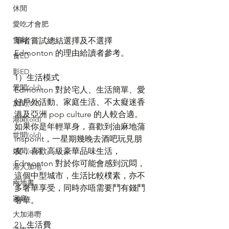
休閒
愛吃才會肥
煲劇
筆者嘗試總結選擇及不選擇
Edmonton 的理由給讀者參考。
食ED
影ED
1）生活模式
愛聞(old)
Edmonton 對於宅人、生活簡單、愛
好戶外活動、家庭生活、不太癡迷香
加聞(old)
港及亞洲 pop culture 的人較合適。
港聞(old)
如果你是年輕單身，喜歡到油麻地蒲 
世聞(old)
inspoint，一星期幾晚去酒吧玩見朋
娛聞(old)
友，喜歡高級豪華品味生活，
Edmonton 對於你可能會感到沉悶，
港人加地
這個中型城市，生活比較樸素，亦不
兩地書
多奢華享受，同時亦唔需要鬥有錢鬥
家庭
奢華。
大加港嘢
2）生活費