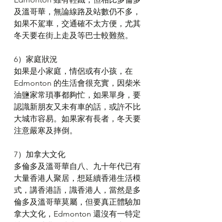
及溫哥華，無論線路及站數仍不多，
如果不駕車，交通確不太方便，尤其
冬天要在街上走及等巴士較難熬。
6）家庭狀況
如果是小家庭，情侶或有小孩，在 
Edmonton 的生活會很充實，因柴米
油鹽家常瑣事都夠忙，如果單身，要
認識新朋友又未有車的話，或許不比
大城市容易。如果家有長者，冬天要
注意嚴寒及摔倒。
7）加拿大文化
多倫多及溫哥華自八、九十年代已有
大量香港人聚居，想延續香港生活模
式，講香港語，識香港人，當然是多
倫多及溫哥華莫屬，但要真正體驗加
拿大文化，Edmonton 還沒有一特定