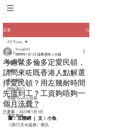
​頁面目錄 Menu
文章
All Posts
KongED2
All Posts
2023年1月1日
讀畢需時 2 分鐘
考慮緊多倫多定愛民頓，
編輯的話
請問來咗既香港人點解選
專輯
新力家評
擇愛民頓？用左幾耐時間
理財講ED
先搵到工？工資夠唔夠一
加國Newbie信箱
個月洗費？
CommuED News
已更新：
2023年1月1日
博客專欄
圖︰互聯網 ｜ 文︰小魚
《港ED文化協會》會訊