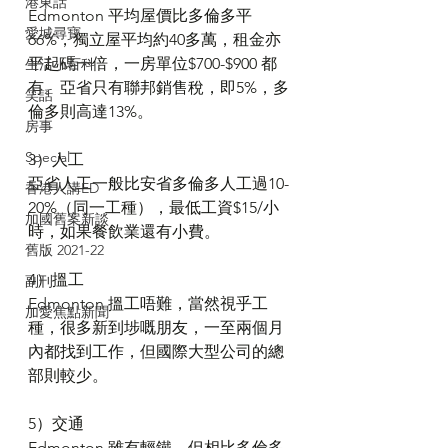
港東話
Edmonton 平均屋價比多倫多平
愛城尋寶
66%，獨立屋平均約40多萬，租金亦
平起碼一倍，一房單位$700-$900 都
生活小百科
有。亞省只有聯邦銷售稅，即5%，多
笑話
倫多則高達13%。
房事
Special
3）人工
亞省人工一般比安省多倫多人工過10-
香港人講ED
20%（同一工種），最低工資$15/小
加國舊案新談
時，如果餐飲業還有小費。
舊版 2021-22
4）搵工
副刊
Edmonton 搵工唔難，當然視乎工
加愛焦點新聞
種，很多新到埗嘅朋友，一至兩個月
內都找到工作，但國際大型公司的總
部則較少。
5）交通
Edmonton 雖有輕鐵，但相比多倫多