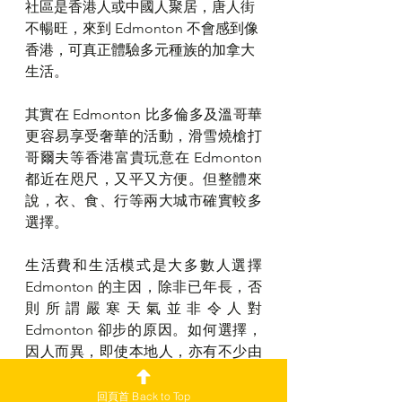
社區是香港人或中國人聚居，唐人街
不暢旺，來到 Edmonton 不會感到像
香港，可真正體驗多元種族的加拿大
生活。
其實在 Edmonton 比多倫多及溫哥華
更容易享受奢華的活動，滑雪燒槍打
哥爾夫等香港富貴玩意在 Edmonton 
都近在咫尺，又平又方便。但整體來
說，衣、食、行等兩大城市確實較多
選擇。
生活費和生活模式是大多數人選擇 
Edmonton 的主因，除非已年長，否
則所謂嚴寒天氣並非令人對 
Edmonton 卻步的原因。如何選擇，
因人而異，即使本地人，亦有不少由
多倫多及溫哥華移居至 Edmonton，
亦有住開 Edmonton 的移居至多倫多
回頁首 Back to Top