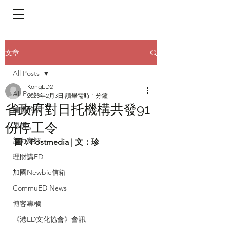
​頁面目錄 Menu
文章
All Posts
KongED2
All Posts
2023年2月3日
讀畢需時 1 分鐘
省政府對日托機構共發91
編輯的話
份停工令
專輯
新力家評
圖：Postmedia | 文：珍
理財講ED
加國Newbie信箱
CommuED News
博客專欄
《港ED文化協會》會訊