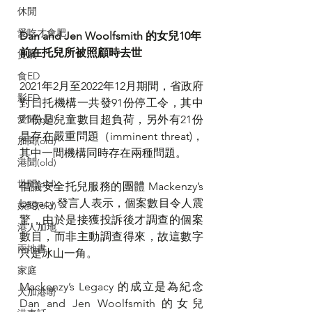
休閒
愛吃才會肥
Dan and Jen Woolfsmith 的女兒10年
前在托兒所被照顧時去世
煲劇
食ED
2021年2月至2022年12月期間，省政府
影ED
對日托機構一共發91份停工令，其中
愛聞(old)
71份是兒童數目超負荷，另外有21份
是存在嚴重問題（imminent threat)，
加聞(old)
其中一間機構同時存在兩種問題。
港聞(old)
世聞(old)
倡議安全托兒服務的團體 Mackenzy’s 
Legacy 發言人表示，個案數目令人震
娛聞(old)
驚，由於是接獲投訴後才調查的個案
港人加地
數目，而非主動調查得來，故這數字
兩地書
只是冰山一角。
家庭
Mackenzy’s Legacy 的成立是為紀念 
大加港嘢
Dan and Jen Woolfsmith 的女兒 