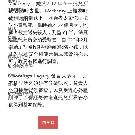
港東話
Mackenzy ，她於2012 年在一托兒所
愛城尋寶
被照顧時去世。Mackenzy 上樓梯時
被狗吠嚇倒跌下，照顧者太驚慌而搖
生活小百科
晃小童致死，當時她才 22 個月大，照
笑話
顧者被控過失殺人，判監5年半。法庭
房事
建議托兒所必須受監管，自2021年2月
開始，對被投訴照顧超過6名小孩，以
Special
及對兒童安全和健康構成威脅的托兒
香港人講ED
所，政府有權進行調查。
加國舊案新談
舊版 2021-22
Mackenzy’s Legacy 發言人表示，所
有托兒所必須領有商業執照，負責人
副刊
必須接受背景審查，以及受過心外壓
加愛焦點新聞
訓練，以保証每位送進托兒所看管小
孩得到基本保障。
回主頁