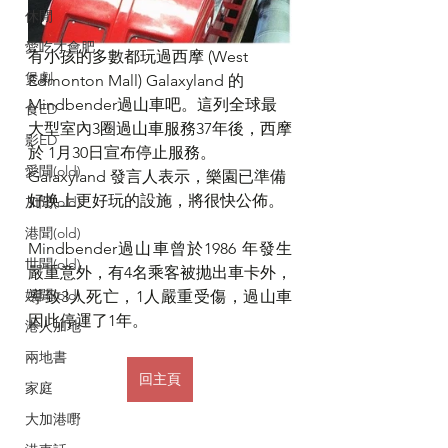
休閒
愛吃才會肥
有小孩的多數都玩過西摩 (West 
煲劇
Edmonton Mall) Galaxyland 的
Mindbender過山車吧。這列全球最
食ED
大型室內3圈過山車服務37年後，西摩
影ED
於 1月30日宣布停止服務。
愛聞(old)
Galaxyland 發言人表示，樂園已準備
好换上更好玩的設施，將很快公佈。
加聞(old)
港聞(old)
Mindbender過山車曾於1986 年發生
世聞(old)
嚴重意外，有4名乘客被抛出車卡外，
娛聞(old)
導致3人死亡，1人嚴重受傷，過山車
因此停運了1年。
港人加地
兩地書
回主頁
家庭
大加港嘢