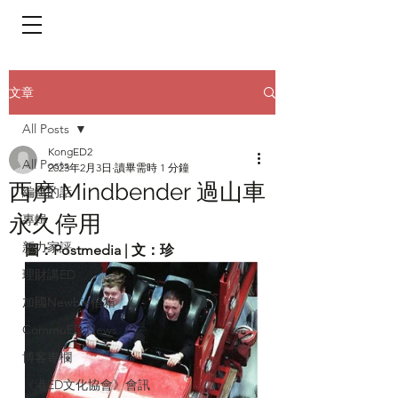
​頁面目錄 Menu
文章
All Posts
KongED2
All Posts
2023年2月3日
讀畢需時 1 分鐘
西摩 Mindbender 過山車
編輯的話
永久停用
專輯
新力家評
圖：Postmedia | 文：珍
理財講ED
加國Newbie信箱
CommuED News
博客專欄
《港ED文化協會》會訊