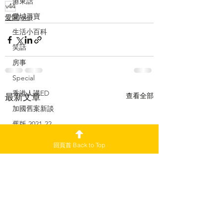
港東話
v44
愛城尋寶
愛聞(old)
生活小百科
笑話
房事
Special
香港人講ED
查看全部
最新文章
加國舊案新談
舊版 2021-22
副刊
回頁首 Back to Top
加愛焦點新聞