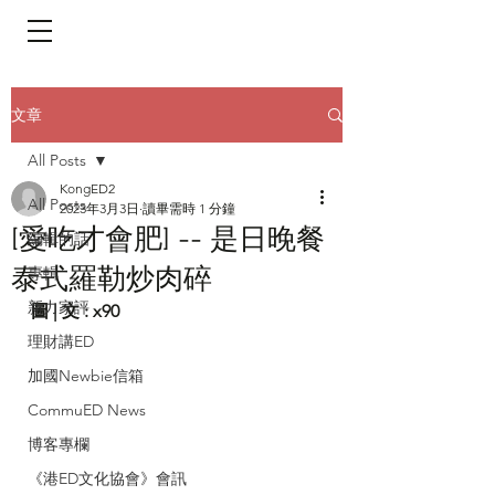
​頁面目錄 Menu
文章
All Posts
KongED2
All Posts
2023年3月3日
讀畢需時 1 分鐘
[愛吃才會肥] -- 是日晚餐
編輯的話
泰式羅勒炒肉碎
專輯
新力家評
圖 | 文 : x90
理財講ED
加國Newbie信箱
CommuED News
博客專欄
《港ED文化協會》會訊