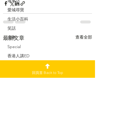
港東話
愛城尋寶
生活小百科
笑話
查看全部
最新文章
房事
Special
香港人講ED
加國舊案新談
回頁首 Back to Top
舊版 2021-22
副刊
加愛焦點新聞