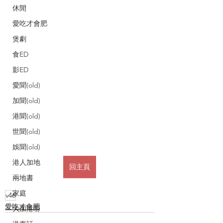
休閒
愛吃才會肥
煲劇
食ED
影ED
愛聞(old)
加聞(old)
港聞(old)
世聞(old)
娛聞(old)
港人加地
回主頁
兩地書
家庭
v46
愛吃才會肥
大加港嘢