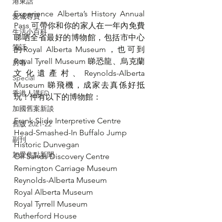
港東話
Experience Alberta’s History Annual 
愛城尋寶
Pass 可帶你和你的家人在一年內免費
生活小百科
睇哂全省最好的博物館，包括市中心
笑話
的Royal Alberta Museum，也可到 
Royal Tyrell Museum 睇恐龍、烏克蘭
房事
文化遺產村、Reynolds-Alberta 
Special
Museum 睇飛機，成家去真係好抵
香港人講ED
玩！仲有以下的博物館：
加國舊案新談
Frank Slide Interpretive Centre
舊版 2021-22
Head-Smashed-In Buffalo Jump
副刊
Historic Dunvegan
加愛焦點新聞
Oil Sands Discovery Centre
Remington Carriage Museum
Reynolds-Alberta Museum
Royal Alberta Museum
Royal Tyrrell Museum
Rutherford House