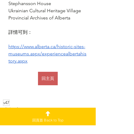
Stephansson House
Ukrainian Cultural Heritage Village
Provincial Archives of Alberta
詳情可到：
https://www.alberta.ca/historic-sites-
museums.aspx/experiencealbertahis
tory.aspx
回主頁
v47
愛城尋寶
回頁首 Back to Top