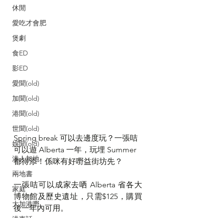
休閒
愛吃才會肥
煲劇
食ED
影ED
愛聞(old)
加聞(old)
港聞(old)
世聞(old)
Spring break 可以去邊度玩？一張咭
娛聞(old)
可以遊 Alberta 一年，玩埋 Summer 
港人加地
都得添！係咪有好嘢益街坊先？
兩地書
一張咭可以成家去哂 Alberta 省各大
家庭
博物館及歷史遺址，只需$125，購買
大加港嘢
後一年內可用。