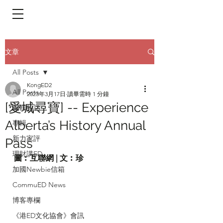
​頁面目錄 Menu
文章
All Posts
KongED2
All Posts
2023年3月17日
讀畢需時 1 分鐘
[愛城尋寶] -- Experience
編輯的話
Alberta’s History Annual
專輯
新力家評
Pass
理財講ED
圖︰互聯網 | 文︰珍
加國Newbie信箱
CommuED News
博客專欄
《港ED文化協會》會訊