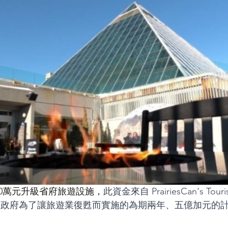
香港人講ED
加國舊案新談
70萬元升級省府旅遊設施，
此資金來自 PrairiesCan's Touris
聯邦政府為了讓旅遊業復甦而實施的為期兩年、五億加元的