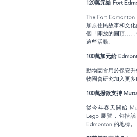
120萬元給 Fort Edmo
The Fort Edmonto
加原住民故事和文化
個「開放的圓頂……
這些活動。
100萬加元給 Edmonton
動物園會用於保安升級, 擴展
物園會研究加入更多
100萬撥款支持 Muttart
從今年春天開始 Mutt
Lego 展覽，包括該園
Edmonton 的地標。