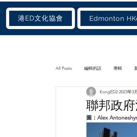
港ED文化協會
Edmonton HKe
All Posts
編輯的話
專輯
KongED2
2023年3
《港ED文化協會》會訊
休閒
聯邦政府
世聞(old)
娛聞(old)
港人
圖：
Alex Antoneshy