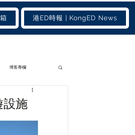
信箱
港ED時報 | KongED News
博客專欄
加聞(old)
港聞(old)
遊設施
生活小百科