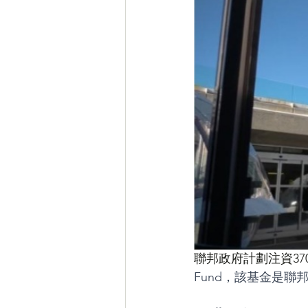
笑話
房事
Special
聯邦政府計劃注資3
Fund，該基金是