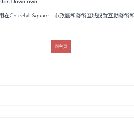
on Downtown
在Churchill Square、市政廳和藝術區域設置互動藝
回主頁