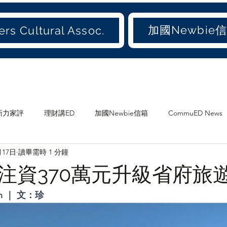
加國Newbie
rs Cultural Assoc.
新力家評
理財講ED
加國Newbie信箱
CommuED News
月17日
讀畢需時 1 分鐘
愛吃才會肥
煲劇
食ED
影ED
愛聞(old)
注資370萬元升級省府旅
加地
兩地書
家庭
大加港嘢
港東話
愛城尋寶
n
 ｜ 文：珍