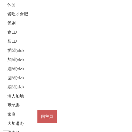
休閒
愛吃才會肥
煲劇
食ED
影ED
愛聞(old)
加聞(old)
港聞(old)
世聞(old)
娛聞(old)
港人加地
兩地書
家庭
回主頁
大加港嘢