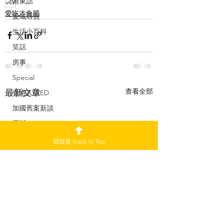
港東話
v49
愛吃才會肥
愛城尋寶
生活小百科
笑話
房事
Special
查看全部
最新文章
香港人講ED
加國舊案新談
舊版 2021-22
副刊
回頁首 Back to Top
加愛焦點新聞