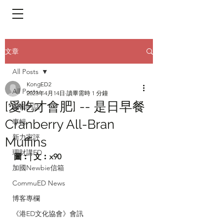
​頁面目錄 Menu
文章
All Posts
KongED2
All Posts
2023年4月14日
讀畢需時 1 分鐘
[愛吃才會肥] -- 是日早餐
編輯的話
Cranberry All-Bran
專輯
新力家評
Muffins
理財講ED
圖︰| 文︰x90
加國Newbie信箱
CommuED News
博客專欄
《港ED文化協會》會訊