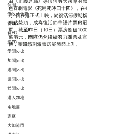
由《正義迴廊》導演何爵天執導的黑
休閒
色喜劇電影《死屍死時四十四》，在4
愛吃才會肥
月4日在港正式上映，於復活節假期檔
獨佔鰲頭，成為復活節華語片票房冠
煲劇
軍，截至昨日（10日）票房衝破1000
食ED
萬港元，團隊仍然繼續努力謝票及宣
影ED
傳，望繼續刺激票房能節節上升。
愛聞(old)
加聞(old)
港聞(old)
世聞(old)
娛聞(old)
港人加地
兩地書
家庭
大加港嘢