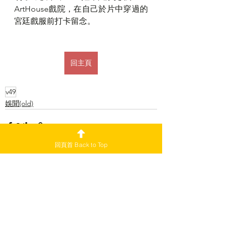
ArtHouse戲院，在自己於片中穿過的
宮廷戲服前打卡留念。
回主頁
v49
娛聞(old)
回頁首 Back to Top
查看全部
最新文章