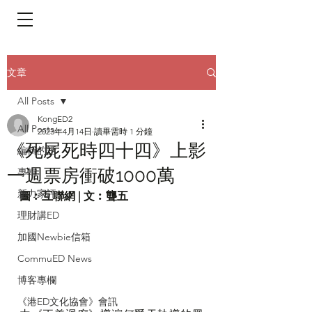
​頁面目錄 Menu
文章
All Posts
KongED2
All Posts
2023年4月14日
讀畢需時 1 分鐘
《死屍死時四十四》上影
編輯的話
一週票房衝破1000萬
專輯
新力家評
圖︰互聯網 | 文︰聾五 
理財講ED
加國Newbie信箱
CommuED News
博客專欄
《港ED文化協會》會訊