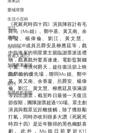
港東話
愛城尋寶
生活小百科
《死屍死時四十四》演員陣容計有毛
笑話
舜筠（Mo姐）、鄭中基、黃又南、余
房事
香凝、楊偉倫、劉江、黃文慧、
MIRROR成員呂爵安及柳應廷等，戲
Special
中臨海峯的明星業主親臨謝票派送禮
香港人講ED
物，戲裏戲外驚喜連連。電影監製錢
加國舊案新談
小蕙、導演何爵天，趁住復活節上映
及早前的優先場，聯同Mo姐、鄭中
舊版 2021-22
基、黃又南、余香凝、呂爵安、楊偉
副刊
倫、劉江、黃文慧、柳應廷及張滿源
加愛焦點新聞
等四出謝票，截至昨日最後一天復活
節假期，團隊謝票超過150場。眾主創
演員與觀眾近距離接觸，除了獲鼓勵
打氣，同時亦收到很多大讚《死屍死
時四十四》是近年難得的黑色幽默喜
劇。此外，Mo姐日前更於K11 