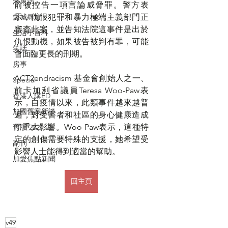
港東話
前被控告一項言論威脅罪。警方表
愛城尋寶
示，仇恨犯罪和暴力極端主義部門正
審查此案，並告知法院這事件是出於
生活小百科
仇恨動機，如果被告被判有罪，可能
笑話
會面臨更長的刑期。
房事
ACT2endracism 基金會創始人之一、
Special
前卡加利省議員Teresa Woo-Paw表
香港人講ED
示，自疫情以來，此類事件越來越普
加國舊案新談
遍，對受害者和社區的身心健康造成
了重大影響。Woo-Paw表示，這種特
舊版 2021-22
定的創傷需要特殊的支援，她希望受
副刊
影響人士能得到適當的幫助。
加愛焦點新聞
回主頁
v49