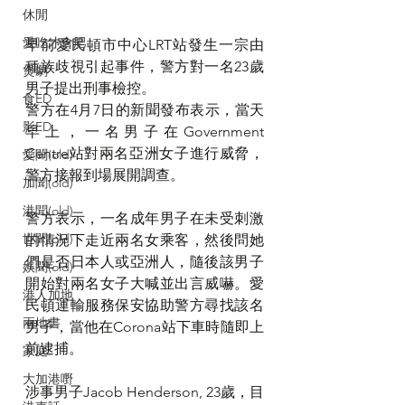
休閒
愛吃才會肥
早前愛民頓市中心LRT站發生一宗由
種族歧視引起事件，警方對一名23歲
煲劇
男子提出刑事檢控。
食ED
警方在4月7日的新聞發布表示，當天
影ED
早上，一名男子在Government 
Centre站對兩名亞洲女子進行威脅，
愛聞(old)
警方接報到場展開調查。
加聞(old)
港聞(old)
警方表示，一名成年男子在未受刺激
世聞(old)
的情況下走近兩名女乘客，然後問她
們是否日本人或亞洲人，隨後該男子
娛聞(old)
開始對兩名女子大喊並出言威嚇。愛
港人加地
民頓運輸服務保安協助警方尋找該名
兩地書
男子，當他在Corona站下車時隨即上
前逮捕。
家庭
大加港嘢
涉事男子Jacob Henderson, 23歲，目