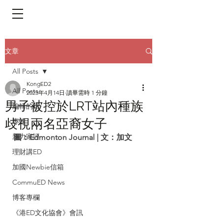
​頁面目錄 Menu
文章
All Posts
KongED2
All Posts
2023年4月14日
讀畢需時 1 分鐘
男子被控於LRT站內種族
編輯的話
歧視兩名亞裔女子
專輯
新力家評
圖：Edmonton Journal | 文：加文
理財講ED
加國Newbie信箱
CommuED News
博客專欄
《港ED文化協會》會訊