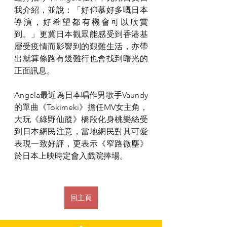
我介紹，並說：「好仰慕好多嘅日本
導演，好希望都有機會可以欣賞
到。」更冀日本觀眾能感受到香港基
層受疫情而影響到的艱難生活，亦帶
出就算條路有幾難行也會找到曙光的
正面訊息。
Angela最近為日本唱作男歌手Vaundy
的單曲《Tokimeki》擔任MV女主角，
大玩《綠野仙蹤》橋段化身桃樂絲受
到日本網民注意，當地網民對其可愛
表現一致好評，更表示《窄路微塵》
於日本上映時定會入戲院捧場。
回主頁
v51