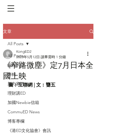
​頁面目錄 Menu
文章
All Posts
KongED2
All Posts
2023年5月12日
讀畢需時 1 分鐘
《窄路微塵》定7月日本全
編輯的話
國上映
專輯
新力家評
圖︰互聯網 | 文︰聾五
理財講ED
加國Newbie信箱
CommuED News
博客專欄
《港ED文化協會》會訊