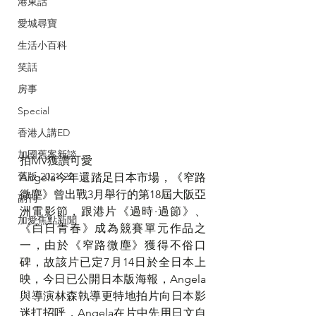
港東話
愛城尋寶
生活小百科
笑話
房事
Special
香港人講ED
加國舊案新談
拍MV獲讚可愛
舊版 2021-22
Angela今年還踏足日本市場，《窄路
微塵》曾出戰3月舉行的第18屆大阪亞
副刊
洲電影節，跟港片《過時·過節》、
加愛焦點新聞
《白日青春》成為競賽單元作品之
一，由於《窄路微塵》獲得不俗口
碑，故該片已定7月14日於全日本上
映，今日已公開日本版海報，Angela
與導演林森執導更特地拍片向日本影
迷打招呼，Angela在片中先用日文自