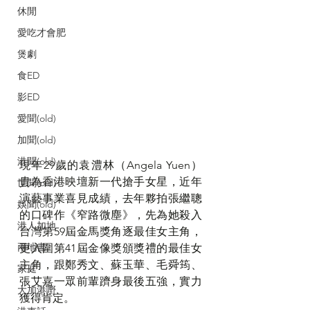
休閒
愛吃才會肥
煲劇
食ED
影ED
愛聞(old)
加聞(old)
港聞(old)
現年29歲的袁澧林（Angela Yuen）
貴為香港映壇新一代搶手女星，近年
世聞(old)
演藝事業喜見成績，去年夥拍張繼聰
娛聞(old)
的口碑作《窄路微塵》，先為她殺入
港人加地
台灣第59屆金馬獎角逐最佳女主角，
兩地書
更入圍第41屆金像獎頒獎禮的最佳女
主角，跟鄭秀文、蘇玉華、毛舜筠、
家庭
張艾嘉一眾前輩躋身最後五強，實力
大加港嘢
獲得肯定。