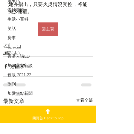
港東話
她亦指出，只要火災情況受控，將能
愛城尋寶
減少霧霾。
生活小百科
笑話
回主頁
房事
v52
Special
加聞(old)
香港人講ED
加國舊案新談
舊版 2021-22
副刊
加愛焦點新聞
查看全部
最新文章
回頁首 Back to Top