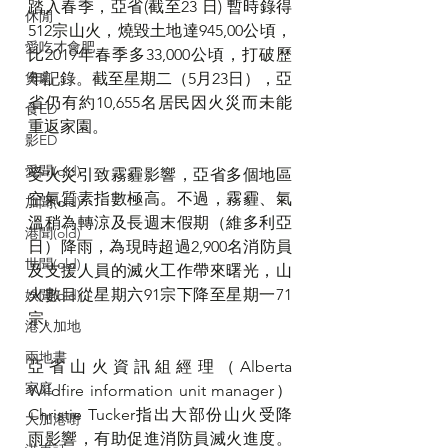
踏入春季，亞省(截至23 日) 暫時錄得
休閒
512宗山火，燒毀土地達945,00公頃，
愛吃才會肥
比2019年春季多33,000公頃，打破歷
年記錄。截至星期二（5月23日），亞
煲劇
省仍有約10,655名居民因火災而未能
食ED
重返家園。
影ED
愛聞(old)
受火災引致霧霾影響，亞省多個地區
空氣質素指數極高。不過，霧霾、氣
加聞(old)
溫稍為轉涼及長週末假期（維多利亞
港聞(old)
日）降雨，為現時超過2,900名消防員
世聞(old)
及支援人員的滅火工作帶來曙光，山
火數目從星期六91宗下降至星期一71
娛聞(old)
宗。
港人加地
兩地書
亞省山火資訊組經理（Alberta 
家庭
Wildfire information unit manager）
Christie Tucker指出大部份山火受降
大加港嘢
雨影響，有助促進消防員滅火進度。