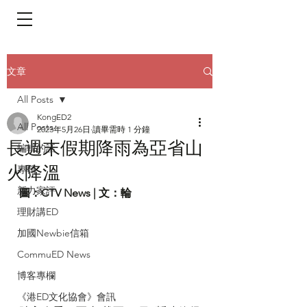
​頁面目錄 Menu
文章
All Posts
KongED2
All Posts
2023年5月26日
讀畢需時 1 分鐘
長週末假期降雨為亞省山
編輯的話
火降溫
專輯
新力家評
圖：CTV News | 文：輪
理財講ED
加國Newbie信箱
CommuED News
博客專欄
《港ED文化協會》會訊