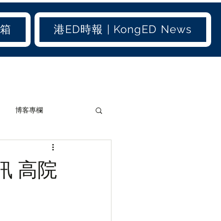
信箱
港ED時報 | KongED News
博客專欄
加聞(old)
港聞(old)
訊 高院
生活小百科