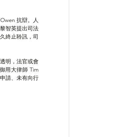
wen 抗辯。人
。黎智英提出司法
久終止聆訊，司
透明，法官或會
大律師 Tim 
簽證申請、未有向行