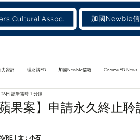
加國Newbie
rs Cultural Assoc.
新力家評
理財講ED
加國Newbie信箱
CommuED News
月26日
讀畢需時 1 分鐘
愛吃才會肥
煲劇
食ED
影ED
愛聞(old)
蘋果案】申請永久終止聆
加地
兩地書
家庭
大加港嘢
港東話
愛城尋寶
 FAVRE｜文：小石