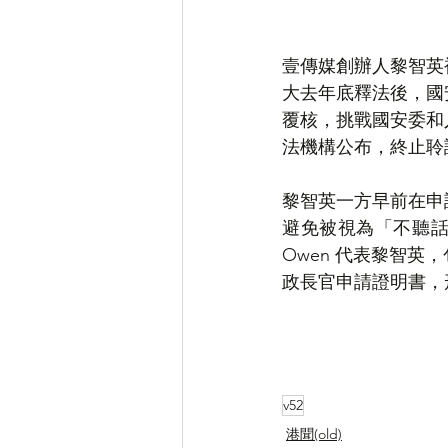
壹傳媒創辦人黎智英被
大去年底釋法後，國安
覆核，挑戰國安委和
法機構公布，終止聆訊
黎智英一方早前在申
避免被視為「不聽話
Owen 代表黎智英
政長官申請證明書，
v52
港聞(old)