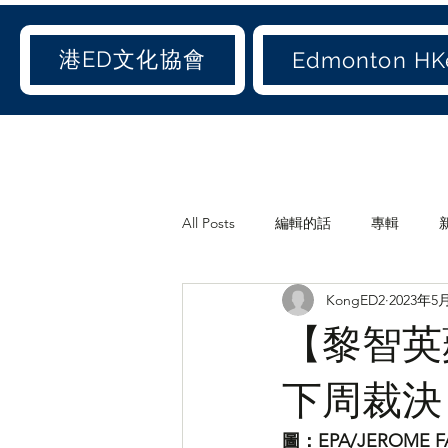
港ED文化協會
Edmonton HKe
All Posts
編輯的話
專輯
KongED2
2023年5
《港ED文化協會》會訊
休閒
【黎智英
世聞(old)
娛聞(old)
港人
下周裁決
圖：EPA/JEROME