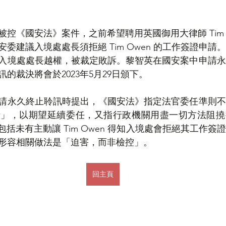
控《國安法》案件，之前希望聘用英國御用大律師 Tim O
委建議入境處處長須拒絕 Tim Owen 的工作簽證申請
入境處處長越權，被裁定敗訴。黎智英在國安案中申請永
的裁決將會於2023年5月29日頒下。
請永久終止聆訊時提出，《國安法》指定法官委任準則不
」，以期望延續委任，又指行政機關用盡一切方法阻撓御用
，包括未有主動讓 Tim Owen 得知入境處會拒絕其工作
形容相關做法是「迫害，而非檢控」。
回主頁