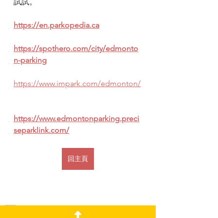
試試。
https://en.parkopedia.ca
https://spothero.com/city/edmonto
n-parking
https://www.impark.com/edmonton/
https://www.edmontonparking.preci
separklink.com/
回主頁
v52