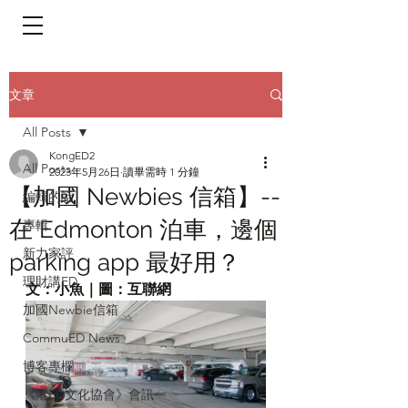
​頁面目錄 Menu
文章
All Posts
KongED2
All Posts
2023年5月26日
讀畢需時 1 分鐘
【加國 Newbies 信箱】--
編輯的話
在 Edmonton 泊車，邊個
專輯
新力家評
parking app 最好用？
理財講ED
文：小魚｜圖：互聯網
加國Newbie信箱
CommuED News
博客專欄
《港ED文化協會》會訊