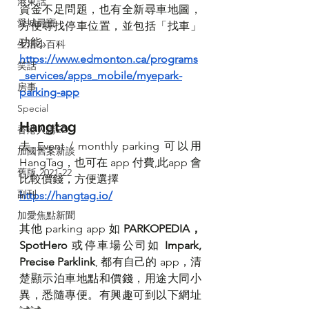
港東話
資金不足問題，也有全新尋車地圖，
愛城尋寶
方便尋找停車位置，並包括「找車」
功能。
生活小百科
https://www.edmonton.ca/programs
笑話
_services/apps_mobile/myepark-
房事
parking-app
Special
Hangtag
香港人講ED
去 Event / monthly parking 可以用 
加國舊案新談
HangTag，也可在 app 付費,此app 會
舊版 2021-22
比較價錢，方便選擇
副刊
https://hangtag.io/
加愛焦點新聞
其他 parking app 如 
PARKOPEDIA，
SpotHero
 或停車場公司如 
Impark, 
Precise Parklink
, 都有自己的 app，清
楚顯示泊車地點和價錢，用途大同小
異，悉隨專便。有興趣可到以下網址