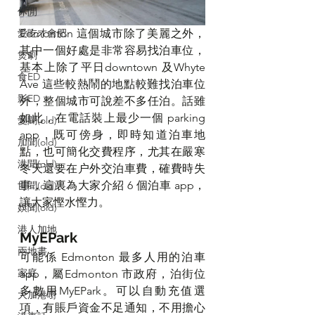
休閒
愛吃才會肥
Edmonton 這個城市除了美麗之外，
其中一個好處是非常容易找泊車位，
煲劇
基本上除了平日downtown 及Whyte 
食ED
Ave 這些較熱鬧的地點較難找泊車位
影ED
外，整個城市可說差不多任泊。話雖
如此，在電話裝上最少一個 parking 
愛聞(old)
app，既可傍身，即時知道泊車地
加聞(old)
點，也可簡化交費程序，尤其在嚴寒
港聞(old)
冬天還要在户外交泊車費，確費時失
事，這裏為大家介紹 6 個泊車 app，
世聞(old)
讓大家慳水慳力。
娛聞(old)
港人加地
MyEPark
兩地書
可能係 Edmonton 最多人用的泊車 
家庭
app，屬Edmonton 市政府，泊街位
多數用MyEPark。可以自動充值選
大加港嘢
項，有賬戶資金不足通知，不用擔心