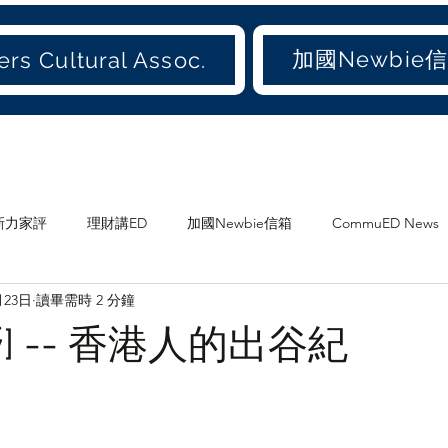
加國Newbie
rs Cultural Assoc.
新力家評
理財講ED
加國Newbie信箱
CommuED News
月23日
讀畢需時 2 分鐘
愛吃才會肥
煲劇
食ED
影ED
愛聞(old)
] -- 香港人的出谷紀
加地
兩地書
家庭
大加港嘢
港東話
愛城尋寶