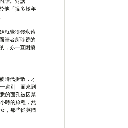
對話。對話
於他「搵多幾年
。
始就覺得錢永遠
而筆者所珍視的
的，亦一直困擾
：「被時代拆散，才
一道別，而來到
悉的面孔被囚禁
小時的旅程，然
女，那些從英國