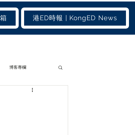
信箱
港ED時報 | KongED News
博客專欄
加聞(old)
港聞(old)
生活小百科