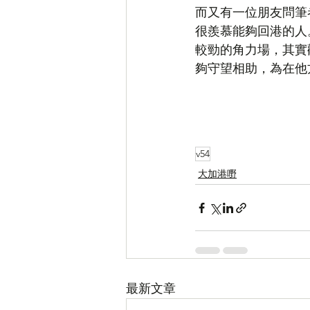
而又有一位朋友問筆
很羨慕能夠回港的人
較勁的角力場，其實
夠守望相助，為在他
v54
大加港嘢
最新文章