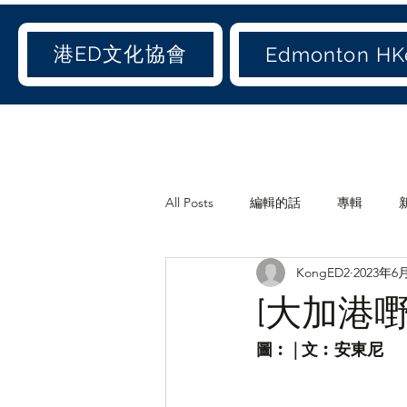
港ED文化協會
Edmonton HKe
All Posts
編輯的話
專輯
KongED2
2023年6
《港ED文化協會》會訊
休閒
[大加港嘢
世聞(old)
娛聞(old)
港人
圖︰ | 文︰安東尼