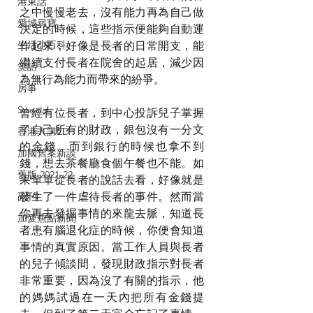
港東話
之中慢慢老去，沒有能力再為自己做
愛城尋寶
決定的時候，這些指示便能夠自動運
生活小百科
作起來，好像是長者的日常開支，能
繼續支付長者在院舍的起居，減少因
笑話
為無行為能力而帶來的紛爭。
房事
Special
曾經有位長者，到中心投訴兒子掌握
了自己所有的財政，銀包沒有一分文
香港人講ED
的金錢，而到銀行的時候也拿不到
加國舊案新談
錢，想去茶餐廳食個午餐也不能。如
舊版 2021-22
果單單從長者的說話去看，好像就是
發生了一件虐待長者的事件。然而當
副刊
你再去發掘事情的來龍去脈，知道長
加愛焦點新聞
者患有腦退化症的時候，你便會知道
事情的真實原因。當工作人員與長者
的兒子傾談間，發現財政指示對長者
非常重要，因為沒了有關的指示，他
的媽媽試過在一天內把所有金錢提