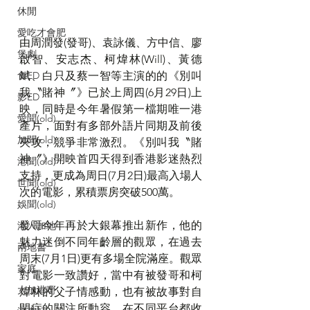
休閒
愛吃才會肥
由周潤發(發哥)、袁詠儀、方中信、廖
煲劇
啟智、安志杰、柯煒林(Will)、黃德
食ED
斌、白只及蔡一智等主演的的《別叫
我〝賭神〞》已於上周四(6月29日)上
影ED
映，同時是今年暑假第一檔期唯一港
愛聞(old)
產片，面對有多部外語片同期及前後
加聞(old)
夾攻，競爭非常激烈。《別叫我〝賭
神〞》開映首四天得到香港影迷熱烈
港聞(old)
支持，更成為周日(7月2日)最高入場人
世聞(old)
次的電影，累積票房突破500萬。
娛聞(old)
發哥今年再於大銀幕推出新作，他的
港人加地
魅力迷倒不同年齡層的觀眾，在過去
兩地書
周末(7月1日)更有多場全院滿座。觀眾
家庭
對電影一致讚好，當中有被發哥和柯
大加港嘢
煒林的父子情感動，也有被故事對自
閉症的關注所動容，在不同平台都收