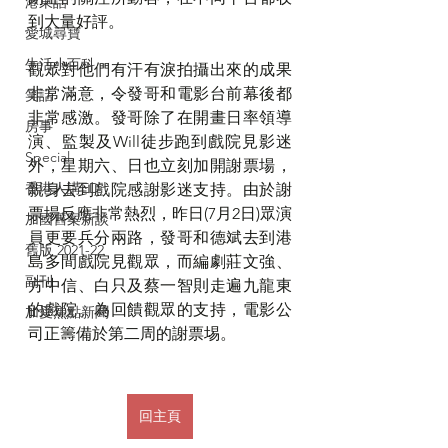
港東話
到大量好評。
愛城尋寶
生活小百科
觀眾對他們有汗有淚拍攝出來的成果
非常滿意，令發哥和電影台前幕後都
笑話
非常感激。發哥除了在開畫日率領導
房事
演、監製及Will徒步跑到戲院見影迷
Special
外，星期六、日也立刻加開謝票場，
香港人講ED
親身去到戲院感謝影迷支持。由於謝
票場反應非常熱烈，昨日(7月2日)眾演
加國舊案新談
員更要兵分兩路，發哥和德斌去到港
舊版 2021-22
島多間戲院見觀眾，而編劇莊文強、
副刊
方中信、白只及蔡一智則走遍九龍東
的戲院。為回饋觀眾的支持，電影公
加愛焦點新聞
司正籌備於第二周的謝票埸。
回主頁