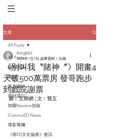
​頁面目錄 Menu
文章
All Posts
KongED2
All Posts
2023年7月7日
讀畢需時 1 分鐘
《別叫我〝賭神〞》開畫4
編輯的話
天破500萬票房 發哥跑步
專輯
新力家評
到戲院謝票
理財講ED
圖︰互聯網 | 文︰聾五
加國Newbie信箱
CommuED News
博客專欄
《港ED文化協會》會訊