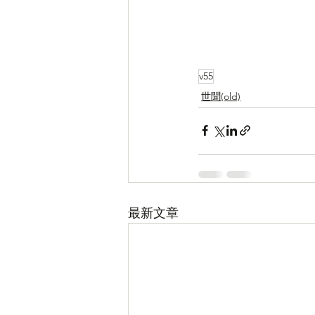
v55
世聞(old)
最新文章