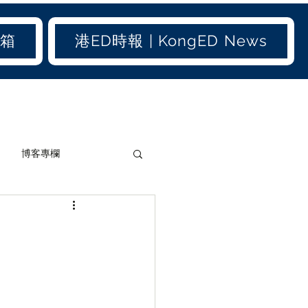
信箱
港ED時報 | KongED News
博客專欄
加聞(old)
港聞(old)
生活小百科