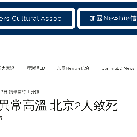
加國Newbie
rs Cultural Assoc.
新力家評
理財講ED
加國Newbie信箱
CommuED News
月7日
讀畢需時 1 分鐘
愛吃才會肥
煲劇
食ED
影ED
愛聞(old)
異常高溫 北京2人致死
加地
兩地書
家庭
大加港嘢
港東話
愛城尋寶
占