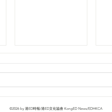
「牽手門」事件胡繼勇被「雙
加拿
開」
國滲
©2026
by 港ED時報/港ED文化協會 KongED News/EDHKCA