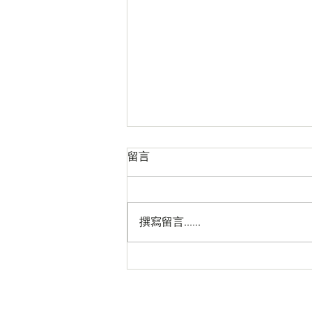
留言
撰寫留言......
日本擬最快8月排放福島核廢
水