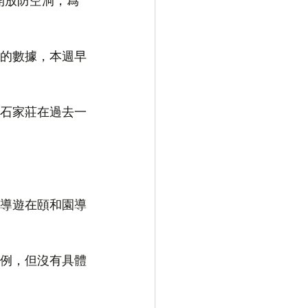
開放防空洞，爲
的數據，本週早
。
石家莊在過去一
名導遊在頤和園導
案例，但沒有具體