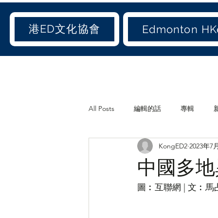
港ED文化協會
Edmonton HKe
All Posts
編輯的話
專輯
KongED2
2023年7
《港ED文化協會》會訊
休閒
中國多地
世聞(old)
娛聞(old)
港人
圖︰互聯網 | 文︰馬