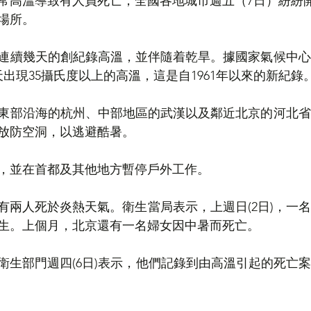
常高溫導致有人員死亡，全國各地城市週五（7日）紛紛
場所。
連續幾天的創紀錄高溫，並伴隨着乾旱。據國家氣候中心
出現35攝氏度以上的高溫，這是自1961年以來的新紀錄
東部沿海的杭州、中部地區的武漢以及鄰近北京的河北省
放防空洞，以逃避酷暑。
，並在首都及其他地方暫停戶外工作。
有兩人死於炎熱天氣。衛生當局表示，上週日(2日)，一
生。上個月，北京還有一名婦女因中暑而死亡。
衛生部門週四(6日)表示，他們記錄到由高溫引起的死亡