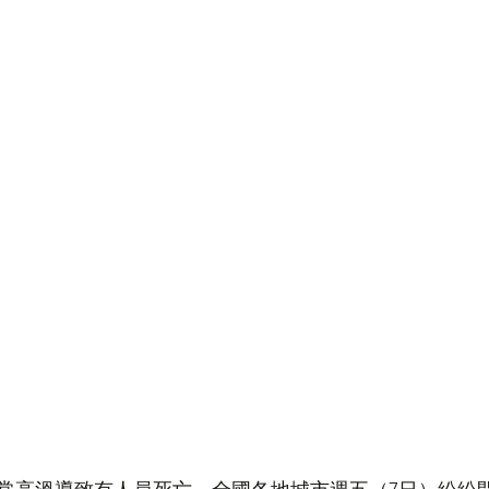
香港人講ED
加國舊案新談