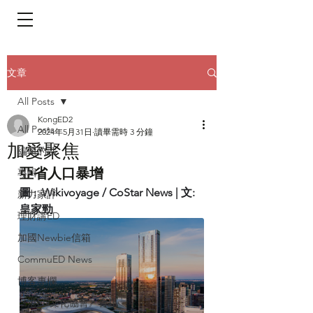
​頁面目錄 Menu
文章
All Posts
KongED2
All Posts
2024年5月31日
讀畢需時 3 分鐘
加愛聚焦
編輯的話
亞省人口暴增
專輯
圖 :  Wikivoyage / CoStar News | 文: 
新力家評
皇家勁
理財講ED
加國Newbie信箱
CommuED News
博客專欄
《港ED文化協會》會訊