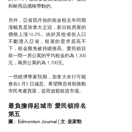
和耐用品價格帶動的。
另外，亞省四月份的租金較去年同期
漲幅竟是加拿大之冠，新出租房屋的
價格上漲16.2%。由於其他省份人口
不斷湧入亞省，租屋的需求居高不
下，租金難免被持續推高。愛民頓目
前一間一房公寓的平均租金約為 1,300
元，兩房公寓約為 1,700元。
一些經濟學家預期，加拿大央行可能
會在6 月5 日減息。希望降息有助推動
市民考慮買屋，從而放鬆租賃市場。
最負擔得起城市 愛民頓排名
第五
圖 :  Edmonton Journal | 文: 皇家勁