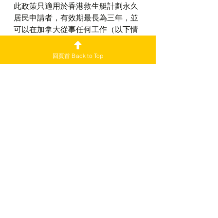
此政策只適用於香港救生艇計劃永久
居民申請者，有效期最長為三年，並
可以在加拿大從事任何工作（以下情
況除外：僱主被列在未遵守條件的僱
主名單上、該工作提供脫衣舞、色情
回頁首 Back to Top
舞蹈或伴遊服務，或色情按摩的僱
主）。此政策將實行至2029年5月。
若現時簽證已經到期，只要仍然身處
於加拿大，且簽證逾期未超過90天，
仍可透過此政策申請OWP，但必須額
外支付229加元申請恢復臨時居民身份
(Restoration)。
另外，若然永久居民申請被拒、撤回
或退回，將不能透過此政策申請
OWP。
有關申請詳情請查