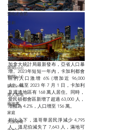
休閒
愛吃才會肥
煲劇
食ED
影ED
愛聞(old)
加聞(old)
加拿大統計局最新發布，亞省人口暴
港聞(old)
增。2023年短短一年內，卡加利都會
世聞(old)
區的人口激增 6% (增加近 96,000 
人)，截至 2023 年 7 月 1 日，卡加利
娛聞(old)
及週邊地區有 168 萬人居住。同時，
港人加地
愛民頓都會區新增了超過 63,000 人，
兩地書
增幅為 4.2%，人口增至 156 萬。
家庭
相比之下，溫哥華居民淨減少 4,795 
大加港嘢
人，溫尼伯減失了 7,643 人，滿地可