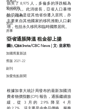
港東話
損失了 8,975 人，多倫多的淨跌幅為
愛城尋寶
16,092人。此消彼長，亞省人口暴增
除了因為是從其他省份遷入居民，亦
生活小百科
主要來自其他國家的移民推動人口劇
笑話
增，包括永久移民和臨時國際居民。
房事
亞省通脹降溫 租金卻上揚
Special
圖 :  Ose Irete/CBC News | 文: 皇家勁
香港人講ED
加國舊案新談
舊版 2021-22
副刊
加愛焦點新聞
根據加拿大統計局發布的最新加國消
費者物價指數(CPI) 報告，通脹繼續放
緩，從 3 月的 2.9% 降至 4 月
的 2.7%，這主要是由食品價格、服務