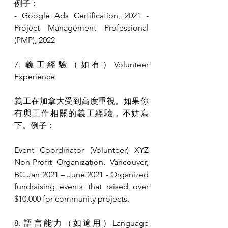
例子：
- Google Ads Certification, 2021 - 
Project Management Professional 
(PMP), 2022
7. 義工經驗（如有）Volunteer 
Experience
義工在加拿大受到高度重視。如果你
有與工作相關的義工經驗，不妨寫
下。例子：
Event Coordinator (Volunteer) XYZ 
Non-Profit Organization, Vancouver, 
BC Jan 2021 – June 2021 - Organized 
fundraising events that raised over 
$10,000 for community projects.
8. 語言能力（如適用）Language 