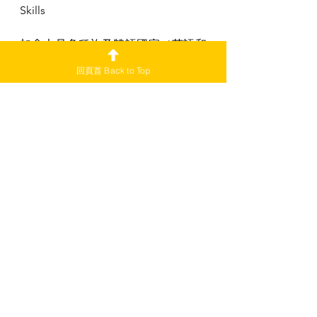
Skills
加拿大是多種族及雙語國家（英語和
法語），如果你精通兩種語言或其他
回頁首 Back to Top
語言將是優點。
例子：
English: Fluent - French: 
Intermediate
9. 諮詢人 References
加拿大簡歷通常不包括推薦信或諮詢
人資料，但這些資料會在日後的招募
流程使用。
其他 tips：
保持簡潔，履歷通常應為 1-2 頁
長。