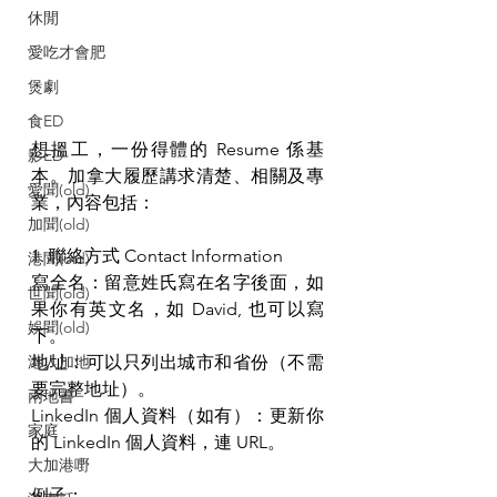
休閒
愛吃才會肥
煲劇
食ED
想搵工，一份得體的 Resume 係基
影ED
本。加拿大履歷講求清楚、相關及專
愛聞(old)
業，內容包括：
加聞(old)
1. 聯絡方式 Contact Information
港聞(old)
寫全名：留意姓氏寫在名字後面，如
世聞(old)
果你有英文名，如 David, 也可以寫
娛聞(old)
下。
地址：可以只列出城市和省份（不需
港人加地
要完整地址）。
兩地書
LinkedIn 個人資料（如有）：更新你
家庭
的 LinkedIn 個人資料，連 URL。
大加港嘢
例子：