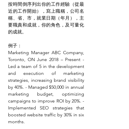
按時間倒序列出你的工作經驗（從最
近的工作開始），寫上職稱，公司名
稱、省、市，就業日期（年月），主
要職責和成就，你的角色，及可量化
的成就。
例子：
Marketing Manager ABC Company, 
Toronto, ON June 2018 – Present - 
Led a team of 5 in the development 
and execution of marketing 
strategies, increasing brand visibility 
by 40%. - Managed $50,000 in annual 
marketing budget, optimizing 
campaigns to improve ROI by 20%. - 
Implemented SEO strategies that 
boosted website traffic by 30% in six 
months.