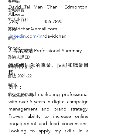
港東話
David Tai Man Chan  Edmonton  
愛城尋寶
Alberta  
生活小百科
(780) 456-7890 | 
davidchan@email.com
 | 
笑話
linkedin.com/in/
davidchan
房事
Special
2. 專業總結 Professional Summary
香港人講ED
簡短總結你的職業、技能和職業目
加國舊案新談
標。
舊版 2021-22
副刊
例子：
Experienced marketing professional 
加愛焦點新聞
with over 5 years in digital campaign 
management and brand strategy. 
Proven ability to increase online 
engagement and lead conversions. 
Looking to apply my skills in a 