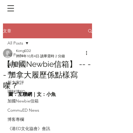
​頁面目錄 Menu
文章
All Posts
KongED2
All Posts
2024年10月4日
讀畢需時 2 分鐘
【加國Newbie信箱】 -- -
編輯的話
- 加拿大履歷係點樣寫
專輯
新力家評
㗎？
理財講ED
圖：
互聯網
｜文：小魚
加國Newbie信箱
CommuED News
博客專欄
《港ED文化協會》會訊