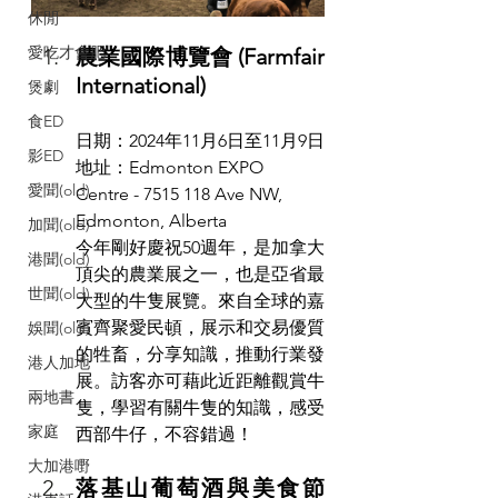
休閒
愛吃才會肥
農業國際博覽會 (Farmfair 
International)
煲劇
食ED
日期：2024年11月6日至11月9日
影ED
地址：Edmonton EXPO 
愛聞(old)
Centre - 7515 118 Ave NW, 
Edmonton, Alberta
加聞(old)
今年剛好慶祝50週年，是加拿大
港聞(old)
頂尖的農業展之一，也是亞省最
世聞(old)
大型的牛隻展覽。來自全球的嘉
賓齊聚愛民頓，展示和交易優質
娛聞(old)
的牲畜，分享知識，推動行業發
港人加地
展。訪客亦可藉此近距離觀賞牛
兩地書
隻，學習有關牛隻的知識，感受
家庭
西部牛仔，不容錯過！
大加港嘢
落基山葡萄酒與美食節 