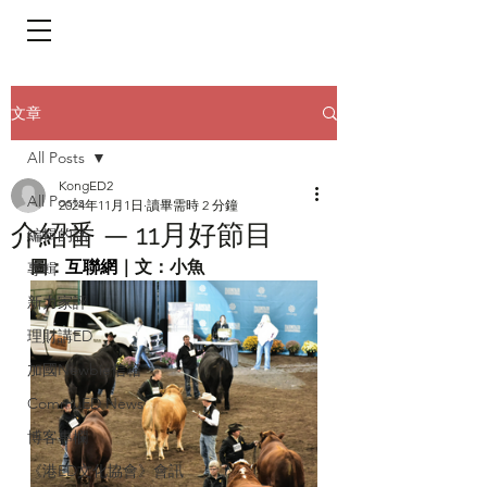
​頁面目錄 Menu
文章
All Posts
KongED2
All Posts
2024年11月1日
讀畢需時 2 分鐘
介紹番 — 11月好節目
編輯的話
圖：
互聯網
｜文：小魚
專輯
新力家評
理財講ED
加國Newbie信箱
CommuED News
博客專欄
《港ED文化協會》會訊