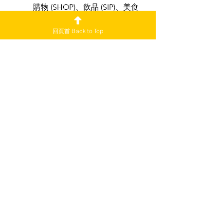
購物 (SHOP)、飲品 (SIP)、美食 
(EAT)、遊玩 (PLAY) 和慈善 
(GIVE)。包括現場劇場表演、音
回頁首 Back to Top
樂會和流動娛樂活動。市集還有
燈光展覽、藝術裝置、冰雕，以
及來自愛民頓本地藝術家的多元
商品。
吃喝玩樂，一個都不能少！
v71
CommuED News
查看全部
最新文章