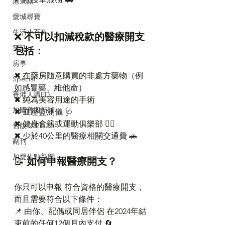
港東話
愛城尋寶
生活小百科
❌ 
不可以扣減稅款的醫療開支
笑話
包括：
房事
✖ 在藥房隨意購買的非處方藥物（例
Special
如感冒藥、維他命）
香港人講ED
✖ 純為美容用途的手術
加國舊案新談
✖ 血壓監測儀 🩺
✖ 健身會籍或運動俱樂部 🏋️‍♂️
舊版 2021-22
✖ 少於40公里的醫療相關交通費 🚗
副刊
加愛焦點新聞
📝 
如何申報醫療開支？
你只可以申報 符合資格的醫療開支，
而且需要符合以下條件：
📌 由你、配偶或同居伴侶 在2024年結
束前的任何12個月內支付 🔄