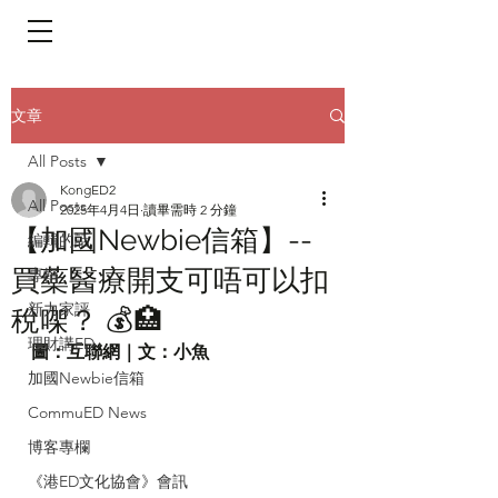
​頁面目錄 Menu
文章
All Posts
KongED2
All Posts
2025年4月4日
讀畢需時 2 分鐘
【加國Newbie信箱】--
編輯的話
買藥醫療開支可唔可以扣
專輯
新力家評
稅㗎？ 💰🏥
理財講ED
圖：互聯網｜文：小魚
加國Newbie信箱
CommuED News
博客專欄
《港ED文化協會》會訊