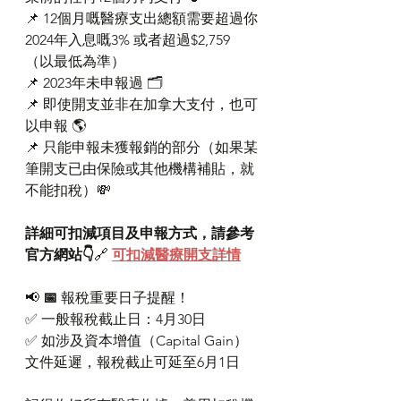
📌 12個月嘅醫療支出總額需要超過你
2024年入息嘅3% 或者超過$2,759 
（以最低為準）
📌 2023年未申報過 🗂️
📌 即使開支並非在加拿大支付，也可
以申報 🌎
📌 只能申報未獲報銷的部分（如果某
筆開支已由保險或其他機構補貼，就
不能扣稅）💸
詳細可扣減項目及申報方式，請參考
官方網站👇
🔗 
可扣減醫療開支詳情
📢 
📅
 報稅重要日子提醒！
✅ 一般報稅截止日：4月30日
✅ 如涉及資本增值（Capital Gain）
文件延遲，報稅截止可延至6月1日