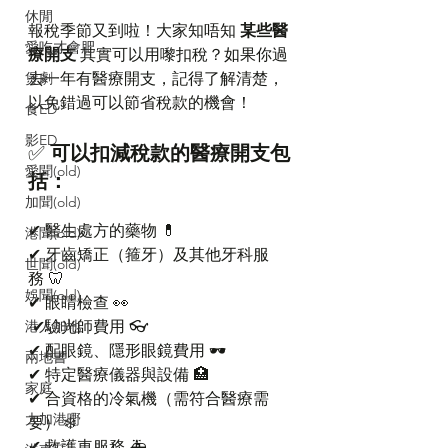
休閒
報稅季節又到啦！大家知唔知 
某些醫
愛吃才會肥
療開支
 其實可以用嚟扣稅？如果你過
煲劇
去一年有醫療開支，記得了解清楚，
以免錯過可以節省稅款的機會！
食ED
影ED
✅ 
可以扣減稅款的醫療開支包
愛聞(old)
括：
加聞(old)
✔ 醫生處方的藥物 💊
港聞(old)
✔ 牙齒矯正（箍牙）及其他牙科服
世聞(old)
務 🦷
娛聞(old)
✔ 眼睛檢查 👀
港人加地
 ✔驗光師費用 👓
✔ 配眼鏡、隱形眼鏡費用 🕶️
兩地書
✔ 特定醫療儀器與設備 🏥
家庭
✔ 合資格的冷氣機（需符合醫療需
大加港嘢
要） ❄️
✔ 救護車服務 🚑