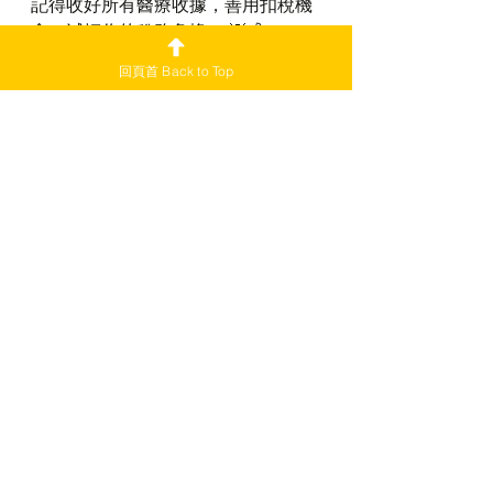
記得收好所有醫療收據，善用扣稅機
會，減輕你的稅務負擔！ 💡💰
v76
回頁首 Back to Top
加國Newbie信箱
查看全部
最新文章