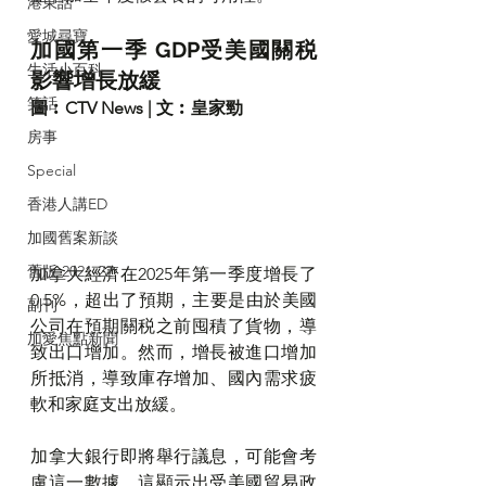
港東話
愛城尋寶
加國第一季 GDP受美國關税
生活小百科
影響增長放緩
笑話
圖︰CTV News | 文︰皇家勁
房事
Special
香港人講ED
加國舊案新談
舊版 2021-22
加拿大經濟在2025年第一季度增長了
0.5%，超出了預期，主要是由於美國
副刊
公司在預期關税之前囤積了貨物，導
加愛焦點新聞
致出口增加。然而，增長被進口增加
所抵消，導致庫存增加、國內需求疲
軟和家庭支出放緩。
加拿大銀行即將舉行議息，可能會考
慮這一數據，這顯示出受美國貿易政