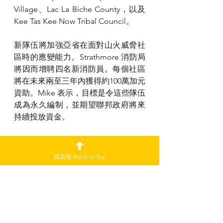
Village、Lac La Biche County，以及 
Kee Tas Kee Now Tribal Council。
新隊伍將加強亞省在面對山火威脅社
區時的應變能力。Strathmore 消防局
將因而增聘四名新消防員。每個社區
將在未來兩至三年內獲得約100萬加元
資助。Mike 表示，目標是令這些隊伍
成為永久編制，並期望聯邦政府將來
持續投放資金。
截至五月，亞省有兩場失控山火，但
未威脅市區。早前 Boyle 鎮及 
回頁首 Back to Top
Sturgeon County 亦曾因山火而緊急
疏散居民。
v78
加愛焦點新聞