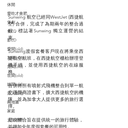
休閒
愛吃才會肥
Sunwing 航空已經同WestJet (西捷航
煲劇
空) 合併，完成了為期兩年的整合過
程，標誌著Sunwing 獨立運營的結
食ED
束。
影ED
愛聞(old)
Sunwing渡假套餐客戶現在將乘坐西
加聞(old)
捷航空航班，在西捷航空櫃枱辦理登
機手續，並使用西捷航空的在線服
港聞(old)
務。
世聞(old)
娛聞(old)
合併將所有噴射式飛機整合到單一航
空運營商證書下，擴大西捷航空的機
港人加地
隊，並為加拿大人提供更多的旅行選
兩地書
擇。
家庭
是次整合旨在提供統一的旅行體驗，
大加港嘢
並增加全年度假套餐的可用性。