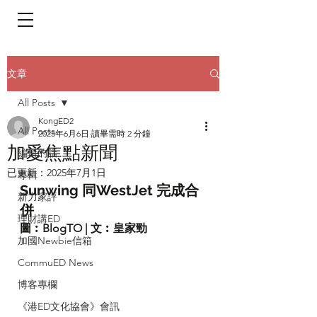
​頁面目錄 Menu
文章
All Posts
KongED2
All Posts
2025年6月6日
讀畢需時 2 分鐘
加愛焦點新聞
編輯的話
已更新：
2025年7月1日
專輯
Sunwing 同WestJet 完成合
新力家評
併
理財講ED
圖︰BlogTO | 文︰皇家勁
加國Newbie信箱
CommuED News
博客專欄
《港ED文化協會》會訊