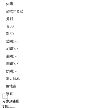
休閒
愛吃才會肥
煲劇
食ED
影ED
愛聞(old)
加聞(old)
港聞(old)
世聞(old)
娛聞(old)
港人加地
兩地書
家庭
v79
大加港嘢
愛吃才會肥
副刊