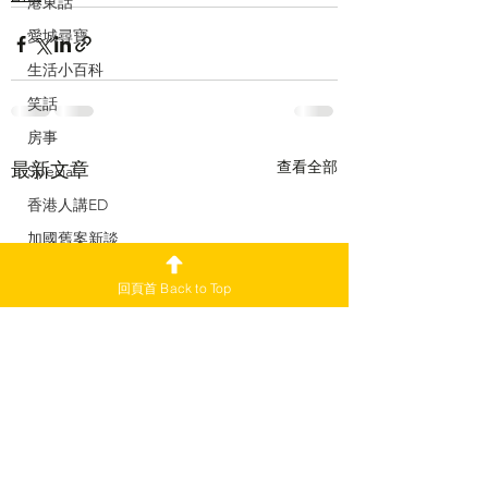
港東話
愛城尋寶
生活小百科
笑話
房事
查看全部
最新文章
Special
香港人講ED
加國舊案新談
舊版 2021-22
回頁首 Back to Top
副刊
加愛焦點新聞