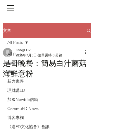
​頁面目錄 Menu
文章
All Posts
KongED2
All Posts
2025年7月5日
讀畢需時 0 分鐘
是日晚餐：簡易白汁蘑菇
編輯的話
海鮮意粉
專輯
新力家評
理財講ED
加國Newbie信箱
CommuED News
博客專欄
《港ED文化協會》會訊