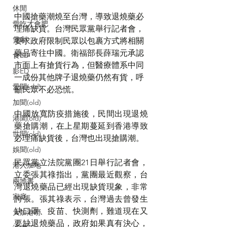
休閒
中國搶藥潮燒至台灣，導致退燒藥必
愛吃才會肥
理痛缺貨。台灣民眾黨舉行記者會，
煲劇
要求政府限制民眾以包裹方式將相關
藥品寄往中國。衛福部長薛瑞元承認
食ED
市面上有搶貨行為，但醫療體系中同
影ED
一成份其他牌子退燒藥仍然有貨，呼
愛聞(old)
籲民眾不必恐慌。
加聞(old)
中國放寬防疫措施後，民間出現退燒
港聞(old)
藥搶購潮，在上星期蔓延到香港導致
世聞(old)
必理痛缺貨後，台灣也出現搶購潮。
娛聞(old)
民眾黨立法院黨團21日舉行記者會，
港人加地
立委張其祿指出，黨團最近觀察，台
兩地書
灣退燒藥品已經出現缺貨現象，非常
家庭
誇張。張其祿表示，台灣過去曾發生
缺口罩、疫苗、快測劑，難道現在又
大加港嘢
要缺退燒藥品，政府如果真有決心，