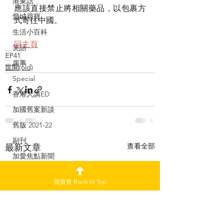
港東話
應該直接禁止將相關藥品，以包裹方
愛城尋寶
式寄往中國。
生活小百科
回主頁
笑話
EP41
房事
世聞(old)
Special
香港人講ED
加國舊案新談
舊版 2021-22
副刊
查看全部
最新文章
加愛焦點新聞
回頁首 Back to Top