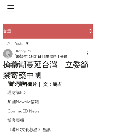
​頁面目錄 Menu
文章
All Posts
KongED2
All Posts
2022年12月31日
讀畢需時 1 分鐘
搶藥潮蔓延台灣 立委籲
編輯的話
禁寄藥中國
專輯
新力家評
圖︰資料圖片｜ 文︰馬占
理財講ED
加國Newbie信箱
CommuED News
博客專欄
《港ED文化協會》會訊