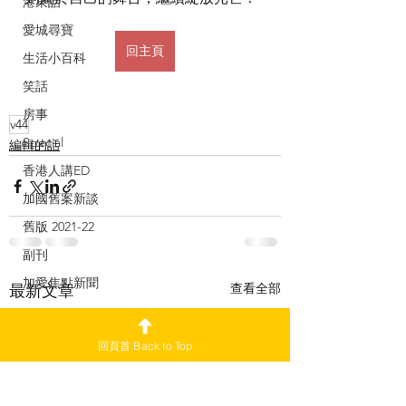
港東話
愛城尋寶
回主頁
生活小百科
笑話
房事
v44
Special
編輯的話
香港人講ED
加國舊案新談
舊版 2021-22
副刊
加愛焦點新聞
查看全部
最新文章
回頁首 Back to Top