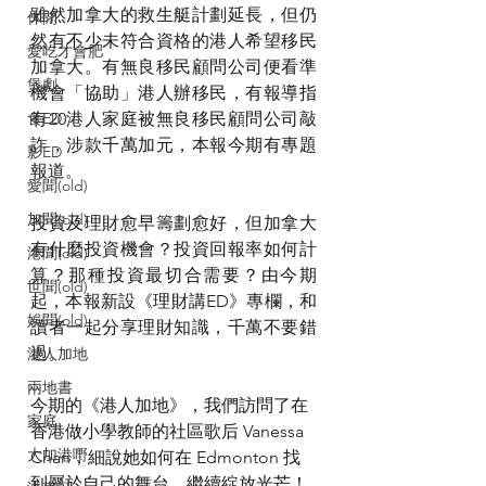
雖然加拿大的救生艇計劃延長，但仍
休閒
然有不少未符合資格的港人希望移民
愛吃才會肥
加拿大。有無良移民顧問公司便看準
煲劇
機會「協助」港人辦移民，有報導指
食ED
有20港人家庭被無良移民顧問公司敲
詐，涉款千萬加元，本報今期有專題
影ED
報道。
愛聞(old)
加聞(old)
投資及理財愈早籌劃愈好，但加拿大
有什麼投資機會？投資回報率如何計
港聞(old)
算？那種投資最切合需要？由今期
世聞(old)
起，本報新設《理財講ED》專欄，和
娛聞(old)
讀者一起分享理財知識，千萬不要錯
過。
港人加地
兩地書
今期的《港人加地》，我們訪問了在
家庭
香港做小學教師的社區歌后 Vanessa 
大加港嘢
Chan，細說她如何在 Edmonton 找
到屬於自己的舞台，繼續綻放光芒！