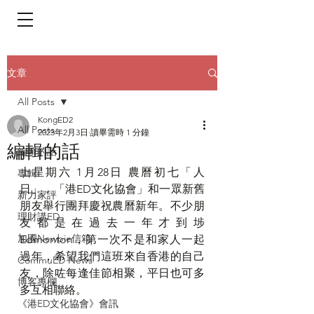
​頁面目錄 Menu
文章
All Posts
KongED2
All Posts
2023年2月3日
讀畢需時 1 分鐘
編輯的話
編輯的話
上星期六 1月28日 農曆初七「人
專輯
日」，「港ED文化協會」和一眾新舊
新力家評
朋友舉行團拜慶祝農曆新年。不少朋
理財講ED
友都是在過去一年才到埗 
加國Newbie信箱
Edmonton，第一次不是和家人一起
過年，希望我們這班來自香港的自己
CommuED News
友，除咗每逢佳節相聚，平日也可多
博客專欄
多互相聯絡。
《港ED文化協會》會訊