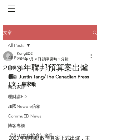
​頁面目錄 Menu
文章
All Posts
KongED2
All Posts
2023年3月31日
讀畢需時 1 分鐘
2023 年聯邦預算案出爐
編輯的話
圖︰Justin Tang/The Canadian Press 
專輯
| 文︰皇家勁
新力家評
理財講ED
加國Newbie信箱
CommuED News
博客專欄
《港ED文化協會》會訊
2023 年聯邦財政預算案正式出爐，主