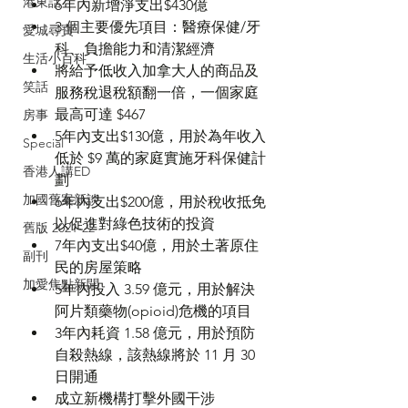
港東話
6年內新增淨支出$430億
3 個主要優先項目：醫療保健/牙
愛城尋寶
科、負擔能力和清潔經濟
生活小百科
將給予低收入加拿大人的商品及
笑話
服務稅退稅額翻一倍，一個家庭
最高可達 $467 
房事
5年內支出$130億，用於為年收入
Special
低於 $9 萬的家庭實施牙科保健計
香港人講ED
劃
加國舊案新談
6年內支出$200億，用於稅收抵免
以促進對綠色技術的投資
舊版 2021-22
7年內支出$40億，用於土著原住
副刊
民的房屋策略
加愛焦點新聞
5年內投入 3.59 億元，用於解決
阿片類藥物(
opioid)
危機的項目
3年內耗資 1.58 億元，用於預防
自殺熱線，該熱線將於 11 月 30 
日開通
成立新機構打擊外國干涉