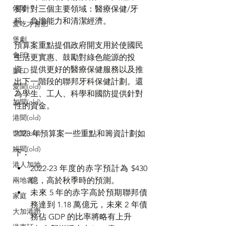
休閒
要針對三個主要領域：醫療保健/牙
科、負擔能力和清潔經濟。
愛吃才會肥
煲劇
預算案重點提倡政府開支用於使國民
食ED
生活更實惠、鼓勵對綠色能源的投
資、提供更好的醫療保健服務以及推
影ED
出下一階段的聯邦牙科保健計劃。還
愛聞(old)
為學生、工人、科學和國防提供針對
加聞(old)
性的資金。
港聞(old)
2023 年預算案一些重點和籌資計劃如
世聞(old)
娛聞(old)
下︰ 
港人加地
2022-23 年度的赤字預計為 $430
億，高於秋季時的預測。
兩地書
未來 5 年的赤字高於預期聯邦債
家庭
務達到 1.18 萬億元，未來 2 年債
大加港嘢
務佔 GDP 的比率將略有上升