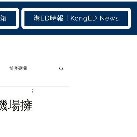
信箱
港ED時報 | KongED News
博客專欄
加聞(old)
港聞(old)
機場擁
生活小百科