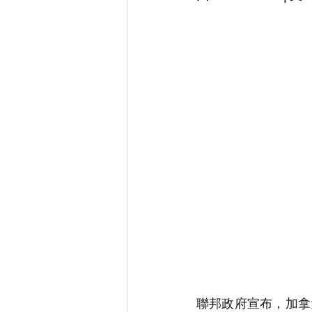
笑話
房事
Special
聯邦政府宣布，加拿大將以