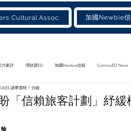
加國Newbie
rs Cultural Assoc.
新力家評
理財講ED
加國Newbie信箱
CommuED News
月26日
讀畢需時 1 分鐘
愛吃才會肥
煲劇
食ED
影ED
愛聞(old)
盼「信賴旅客計劃」紓緩
加地
兩地書
家庭
大加港嘢
港東話
愛城尋寶
：輪