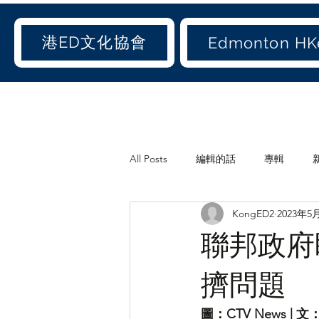
港ED文化協會
Edmonton HKe
All Posts
編輯的話
專輯
KongED2
2023年5
《港ED文化協會》會訊
休閒
聯邦政府
世聞(old)
娛聞(old)
港人
擠問題
圖：CTV News | 文