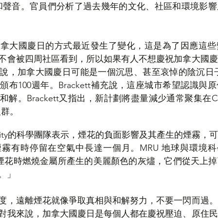
ry的燈光和聲音。官員們分析了過去幾年的文化、社區和環境
加拿大國慶日的方式最近發生了變化，這是為了因應這些
不會被四周社區看到，所以如果有人不想慶祝加拿大國慶
說，加拿大國慶日可能是一個沉思、甚至哀悼的陰沉日子
布100週年。Brackett補充說，這座城市希望認識與
。Brackett又指出，新計劃將盡量減少通常聚集在Cresce
人群。
 University的科學團隊表示，煙花的負面影響及其產生的煙
霧有時停留在空氣中長達一個月。MRU 地球與環境科學系
 說：「放煙花時燃燒金屬所產生的美麗顏色的灰燼，它們從天
。」
度，遠離煙花就像爭取真相與和解努力，不要一閃而過。
對我來說，加拿大國慶日是每個人都在慶祝壓迫、原住民