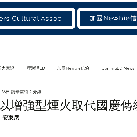
加國Newbie
rs Cultural Assoc.
新力家評
理財講ED
加國Newbie信箱
CommuED News
月26日
讀畢需時 2 分鐘
愛吃才會肥
煲劇
食ED
影ED
愛聞(old)
以增強型煙火取代國慶傳
加地
兩地書
家庭
大加港嘢
港東話
愛城尋寶
文：安東尼