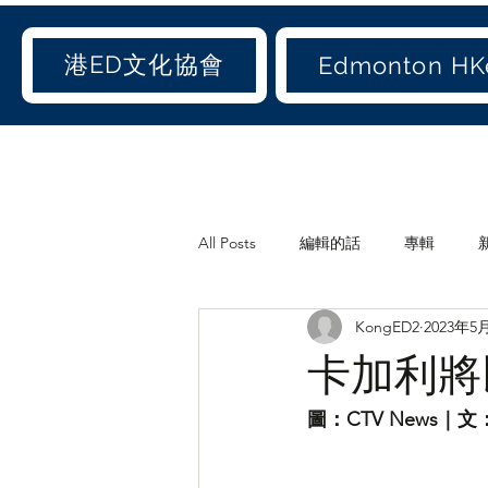
港ED文化協會
Edmonton HKe
All Posts
編輯的話
專輯
KongED2
2023年5
《港ED文化協會》會訊
休閒
卡加利將
世聞(old)
娛聞(old)
港人
圖：CTV News｜