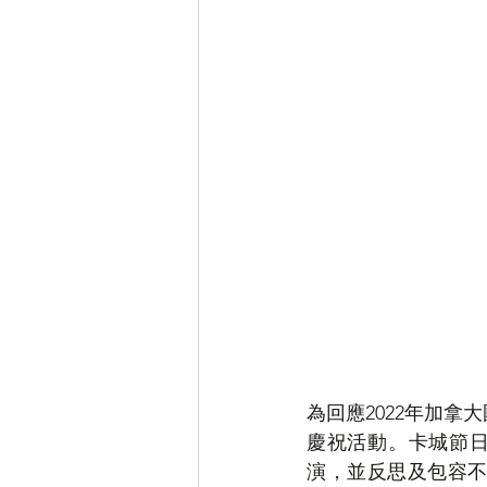
笑話
房事
Special
為回應2022年加
慶祝活動。卡城節日和
演，並反思及包容