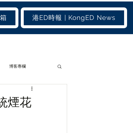
信箱
港ED時報 | KongED News
博客專欄
加聞(old)
港聞(old)
統煙花
生活小百科