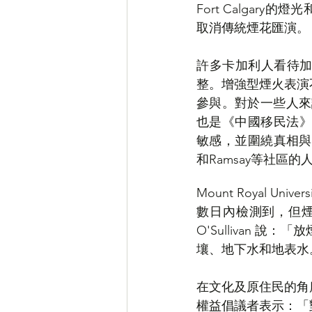
Fort Calga
取消傳統煙花匯演。
許多卡加利人看待
整。增強型煙火表演
參與。對於一些人來
也是《中國移民法》頒
敏感，並圍繞真相與和解
和Ramsay等社區的
Mount Royal
數日內檢測到，但煙
O'Sullivan
壤、地下水和地表水
在文化及原住民的角
權益倡議者表示：「