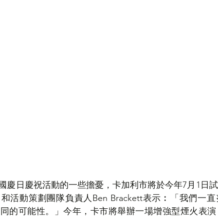
香港人講ED
加國舊案新談
拿大國慶日慶祝活動的一些擔憂，卡加利市將於今年7月1日
活動策劃團隊負責人Ben Brackett表示︰「我們一
不同的可能性。」今年，卡市將舉辦一場增強型煙火表演