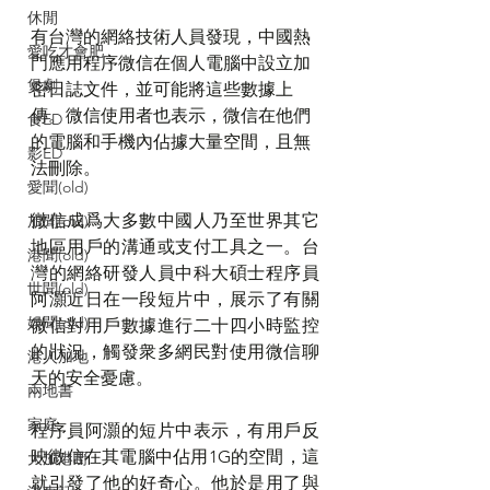
休閒
有台灣的網絡技術人員發現，中國熱
愛吃才會肥
門應用程序微信在個人電腦中設立加
煲劇
密日誌文件，並可能將這些數據上
傳。微信使用者也表示，微信在他們
食ED
的電腦和手機內佔據大量空間，且無
影ED
法刪除。
愛聞(old)
微信成爲大多數中國人乃至世界其它
加聞(old)
地區用戶的溝通或支付工具之一。台
港聞(old)
灣的網絡研發人員中科大碩士程序員
世聞(old)
阿灝近日在一段短片中，展示了有關
娛聞(old)
微信對用戶數據進行二十四小時監控
的狀況，觸發衆多網民對使用微信聊
港人加地
天的安全憂慮。
兩地書
家庭
程序員阿灝的短片中表示，有用戶反
映微信在其電腦中佔用1G的空間，這
大加港嘢
就引發了他的好奇心。他於是用了與