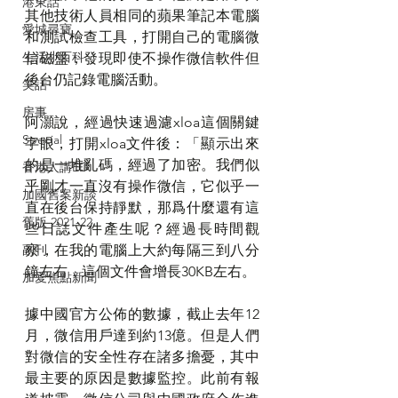
港東話
其他技術人員相同的蘋果筆記本電腦
愛城尋寶
和測試檢查工具，打開自己的電腦微
生活小百科
信磁盤，發現即使不操作微信軟件但
後台仍記錄電腦活動。
笑話
房事
阿灝說，經過快速過濾xloa這個關鍵
Special
字眼，打開xloa文件後：「顯示出來
的是一堆亂碼，經過了加密。我們似
香港人講ED
乎剛才一直沒有操作微信，它似乎一
加國舊案新談
直在後台保持靜默，那爲什麼還有這
舊版 2021-22
些日誌文件產生呢？經過長時間觀
察，在我的電腦上大約每隔三到八分
副刊
鐘左右，這個文件會增長30KB左右。
加愛焦點新聞
據中國官方公佈的數據，截止去年12
月，微信用戶達到約13億。但是人們
對微信的安全性存在諸多擔憂，其中
最主要的原因是數據監控。此前有報