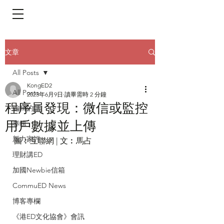
​頁面目錄 Menu
文章
All Posts
KongED2
All Posts
2023年6月9日
讀畢需時 2 分鐘
程序員發現：微信或監控
編輯的話
用戶數據並上傳
專輯
新力家評
圖︰互聯網 | 文︰馬占
理財講ED
加國Newbie信箱
CommuED News
博客專欄
《港ED文化協會》會訊