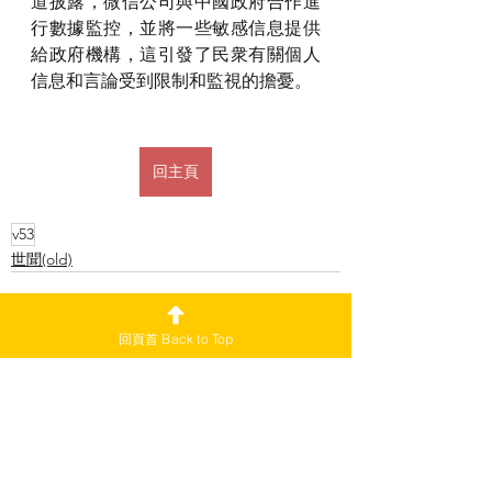
道披露，微信公司與中國政府合作進
行數據監控，並將一些敏感信息提供
給政府機構，這引發了民衆有關個人
信息和言論受到限制和監視的擔憂。
回主頁
v53
世聞(old)
回頁首 Back to Top
查看全部
最新文章