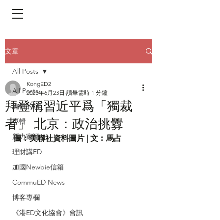
​頁面目錄 Menu
文章
All Posts
KongED2
All Posts
2023年6月23日
讀畢需時 1 分鐘
拜登稱習近平爲「獨裁
編輯的話
者」 北京：政治挑釁
專輯
新力家評
圖︰美聯社資料圖片 | 文︰馬占
理財講ED
加國Newbie信箱
CommuED News
博客專欄
《港ED文化協會》會訊