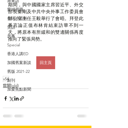
港東話
期間，與中國國家主席習近平、外交
愛城尋寶
部長秦剛及中共中央外事工作委員會
生活小百科
辦公室主任王毅舉行了會晤。拜登此
番言論正值布林肯結束訪華不到一
笑話
天，將原本有所緩和的雙邊關係再度
房事
推向了緊張局勢。
Special
香港人講ED
加國舊案新談
回主頁
舊版 2021-22
v54
副刊
世聞(old)
加愛焦點新聞