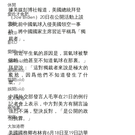
休閒
據美媒彭博社報道，美國總統拜登
愛吃才會肥
（Joe Biden）20日在公開活動上談
煲劇
及此前中國氣球入侵美國領空一事
時，將中國國家主席習近平稱爲「獨
食ED
裁者」。
影ED
愛聞(old)
「習近平生氣的原因是，當氣球被擊
落時，他甚至不知道氣球在那裏。」
加聞(old)
拜登說：「這對獨裁者來說是極大的
港聞(old)
尷尬，因爲他們不知道發生了什
世聞(old)
麼。」
娛聞(old)
中國外交部發言人毛寧在21日的例行
港人加地
記者會上表示，中方對美方有關言論
兩地書
強烈不滿，堅決反對，「是公開的政
家庭
治挑釁。」
大加港嘢
美國國務卿布林肯6月18日至19日訪華