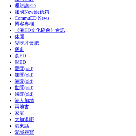
理財講ED
加國Newbie信箱
CommuED News
博客專欄
《港ED文化協會》會訊
休閒
愛吃才會肥
煲劇
食ED
影ED
愛聞(old)
加聞(old)
港聞(old)
世聞(old)
娛聞(old)
港人加地
兩地書
家庭
大加港嘢
港東話
愛城尋寶