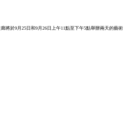
亞省藝術畫廊將於9月25日和9月26日上午11點至下午5點舉辦兩天的藝術