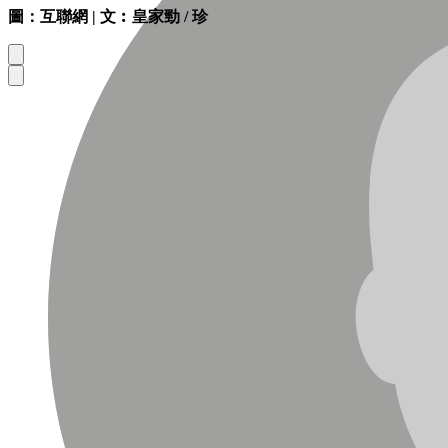
圖：互聯網 | 文︰皇家勁 / 珍