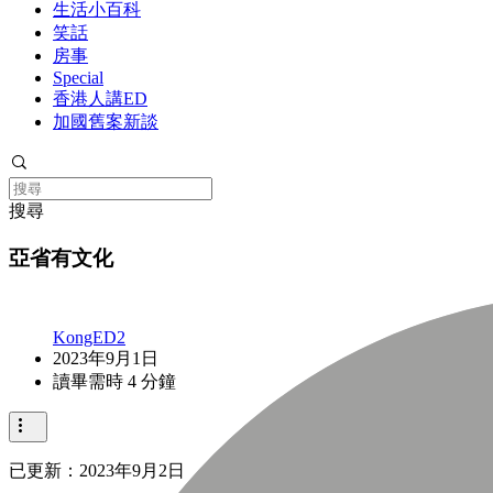
生活小百科
笑話
房事
Special
香港人講ED
加國舊案新談
搜尋
亞省有文化
KongED2
2023年9月1日
讀畢需時 4 分鐘
已更新：
2023年9月2日