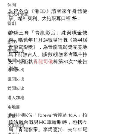
休閒
先祝各位《港ED》讀者來年身體健
愛吃才會肥
康、精神爽利、大飽眼耳口福 🤩！
煲劇
食ED
曾經三奪「青龍影后」殊榮嘅
金憓
秀
，喺舊年11月24號舉行嘅《第44屆
影ED
青龍電影獎》，為青龍電影獎完美地
愛聞(old)
寫下前無古人、(多數)後無來者嘅主持
加聞(old)
史，係佢執
青龍司儀
棒第30次**兼告
別作。
港聞(old)
世聞(old)
娛聞(old)
港人加地
兩地書
過往同呢位「forever青龍的女人」拍
家庭
檔站過台嘅男MC車輪咁轉，包括今
大加港嘢
屆「青龍影帝」李炳憲(1)、去年年尾