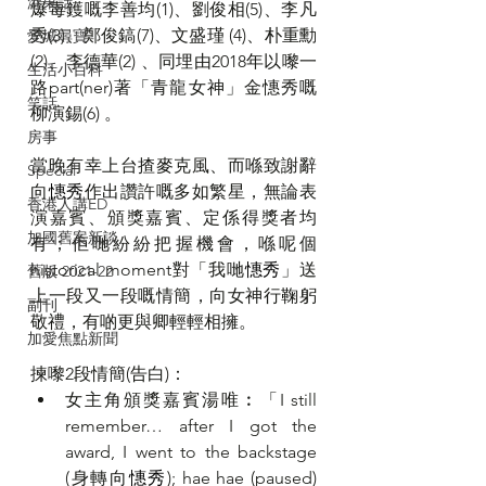
港東話
爆毒鑊嘅李善均(1)、劉俊相(5)、李凡
秀(3)、鄭俊鎬(7)、文盛瑾 (4)、朴重勳
愛城尋寶
(2)、李德華(2) 、同埋由2018年以嚟一
生活小百科
路part(ner)著「青龍女神」金憓秀嘅
笑話
柳演錫(6) 。
房事
當晚有幸上台揸麥克風、而喺致謝辭
Special
向
憓秀
作出讚許嘅多如繁星，無論表
香港人講ED
演嘉賓、頒獎嘉賓、定係得獎者均
加國舊案新談
有；佢哋紛紛把握機會，喺呢個 
historical moment對「我哋
憓秀
」送
舊版 2021-22
上一段又一段嘅情簡，向女神行鞠躬
副刊
敬禮，有啲更與卿輕輕相擁。
加愛焦點新聞
揀嚟2段情簡(告白)：
女主角頒獎嘉賓湯唯︰「I still 
remember… after I got the 
award, I went to the backstage 
(身轉向
憓秀
); hae hae (paused) 