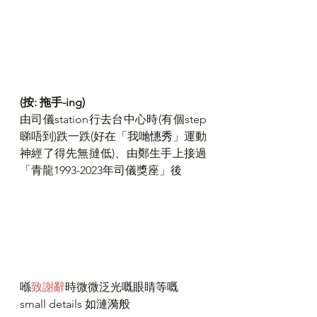
(按: 拖手-ing)
由司儀station行去台中心時(有個step
睇唔到)跌一跌(好在「我哋
憓秀
」運動
神經了得先無撻低)、由鄭生手上接過
「青龍1993-2023年司儀獎座」後
喺
致謝辭
時微微泛光嘅眼睛等嘅 
small details 如漣漪般