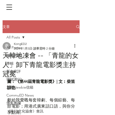
​頁面目錄 Menu
文章
All Posts
KongED2
All Posts
2024年1月5日
讀畢需時 2 分鐘
天韓地凍會 -- 「青龍的女
編輯的話
人」卸下青龍電影獎主持
專輯
新力家評
冠冕
理財講ED
圖︰《第44屆青龍電影獎》| 文︰柴笛
加國Newbie信箱
該也
CommuED News
獻給我愛嘅每套韓劇、每個綜藝、每
博客專欄
部電影；用港式廣東話口語，與你分
《港ED文化協會》會訊
享點滴。