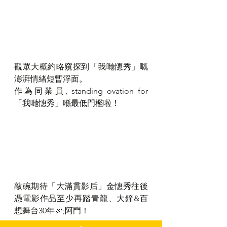
觀眾大概約略窺探到「我哋
憓秀
」嘅
澎湃情緒短暫浮面。
作為同業員, standing ovation for 
「我哋
憓秀
」喺最低門檻啦！
敲碗期待「大滿貫影后」
金憓秀
往後
憑電影作品至少再踏青龍、大鐘&百
想舞台30年🎉;阿門！