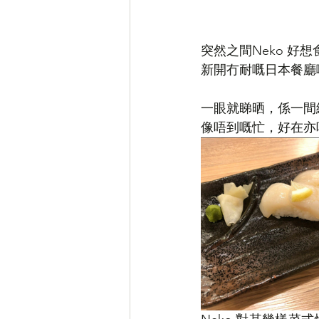
突然之間Neko 
新開冇耐嘅日本餐廳啦
一眼就睇晒，係一間細細
像唔到嘅忙，好在亦