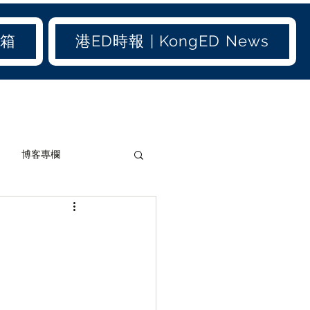
信箱
港ED時報 | KongED News
博客專欄
加聞(old)
港聞(old)
生活小百科