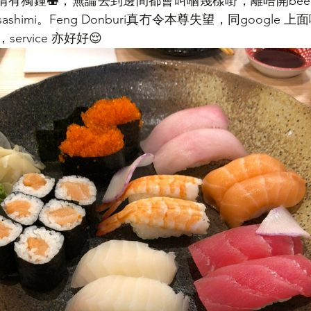
情有獨鍾🍣，無論去到邊間都會叫嗰幾樣嘢，離唔開beef t
i/ sashimi。Feng Donburi真冇令本尊失望，同google 上
rvice 亦好好😌