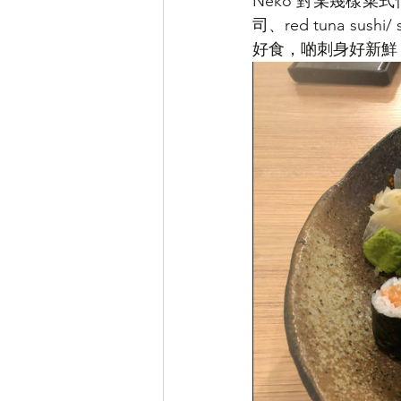
Neko 對某幾樣菜式
司、red tuna sush
好食，啲刺身好新鮮，se