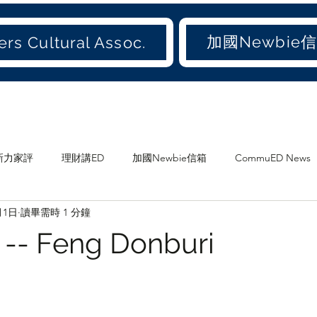
加國Newbie
rs Cultural Assoc.
新力家評
理財講ED
加國Newbie信箱
CommuED News
月1日
讀畢需時 1 分鐘
愛吃才會肥
煲劇
食ED
影ED
愛聞(old)
 Feng Donburi
加地
兩地書
家庭
大加港嘢
港東話
愛城尋寶