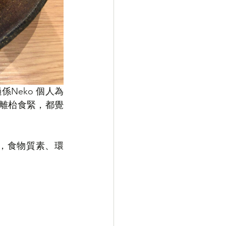
係Neko 個人為
隔離枱食緊，都覺
理，食物質素、環