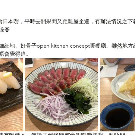
好想食日本嘢，平時去開果間又距離屋企遠，冇辦法情況之下
😆
地、好骨子open kitchen concept嘅餐廳。雖然
唔會覺得迫。