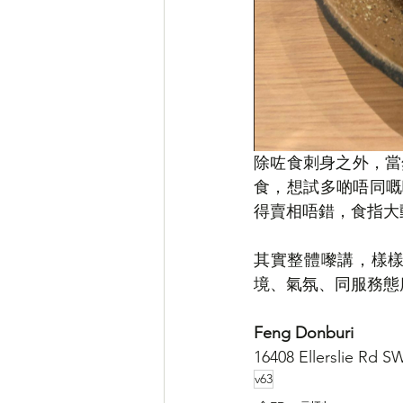
除咗食刺身之外，當然亦
食，想試多啲唔同嘅
得賣相唔錯，食指大
其實整體嚟講，樣樣
境、氣氛、同服務態
Feng Donburi
16408 Ellerslie Rd 
v63