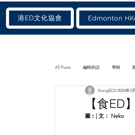
港ED文化協會
Edmonton HKe
All Posts
編輯的話
專輯
KongED2
2024年3
《港ED文化協會》會訊
休閒
【食ED】--
世聞(old)
娛聞(old)
港人
圖︰| 文： Neko