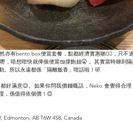
有bento box便當套餐，點都經濟實惠啲👍🏻，只不過
嘢，唔想咁快就俾個便當🍱撐飽姐🤫 。其實當時睇到
動。所以永遠都係「隔離飯香」咁話啦！🤣
都好滿意😉。如果你問我價錢嘅話，Neko 會覺得合
度，係值得依個價！😊
SW, Edmonton, AB T6W 4S8, Canada