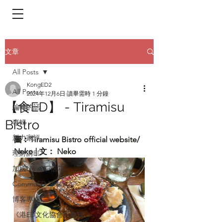
​頁面目錄 Menu
文章
All Posts
KongED2
All Posts
2024年12月6日
讀畢需時 1 分鐘
【食ED】 - Tiramisu
編輯的話
Bistro
專輯
新力家評
圖︰Tiramisu Bistro official website/ 
Neko | 文： Neko
理財講ED
加國Newbie信箱
CommuED News
博客專欄
《港ED文化協會》會訊