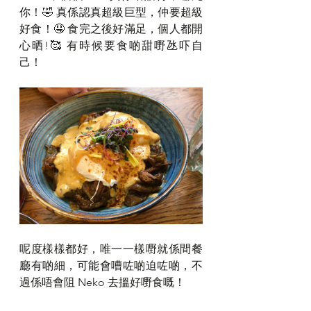
你！🤣 真係認真超級巨型，仲要超級
好食！🤤 食完之後好滿足，個人都開
心晒!🥰 有時候要食啲甜嘢氹吓自
己！
呢度樣樣都好，唯一一樣嘢就係間餐
廳有啲細，可能會嘈咗啲迫咗啲，不
過係唔會阻 Neko 去搵好嘢食嘅！