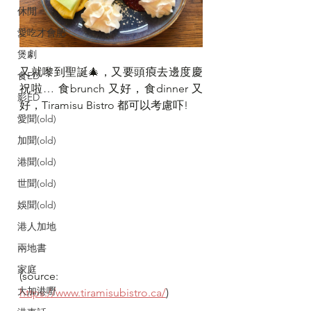
休閒
愛吃才會肥
煲劇
又就嚟到聖誕🎄，又要頭㾗去邊度慶
食ED
祝啦… 食brunch 又好，食dinner 又
影ED
好，Tiramisu Bistro 都可以考慮吓!
愛聞(old)
加聞(old)
港聞(old)
世聞(old)
娛聞(old)
港人加地
兩地書
家庭
(source: 
大加港嘢
https://www.tiramisubistro.ca/
)