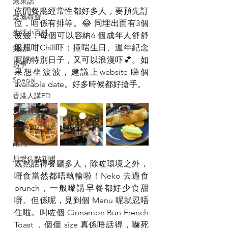
港東話
依間餐廳經常性都好多人，要預先訂
愛城尋寶
位，唔係有排等。😂 同埋出面有3個
生活小百科
波波，每個可以容納6 個成年人舒舒
服服咁Chill吓；撞啱生日、週年紀念
笑話
呢啲特別日子，又可以浪漫吓💕。如
房事
果想坐波波，建議上website 睇個 
Special
available date。好多時候都好搶手。
香港人講ED
加國舊案新談
舊版 2021-22
副刊
加愛焦點新聞
既然話得餐廳多人，除咗環境之外，
嘢食當然都唔執輸啦！Neko 去過食 
brunch，一般嚟講早餐都好少食甜
嘢。但係呢，見到個 Menu 呢就忍唔
住啦。叫咗個 Cinnamon Bun French 
Toast ，個個 size 真係唔話得，嚇死