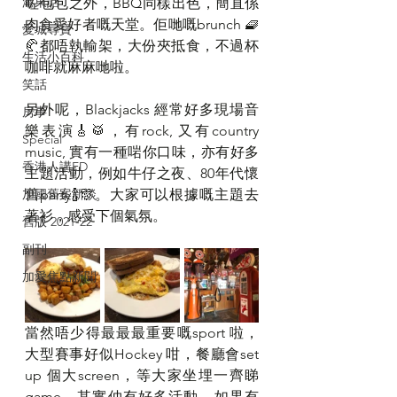
港東話
咗包包之外，BBQ同樣出色，簡直係
肉食愛好者嘅天堂。佢哋嘅brunch 🧇
愛城尋寶
🥐都唔執輸架，大份夾抵食，不過杯
生活小百科
咖啡就麻麻哋啦。
笑話
另外呢，Blackjacks 經常好多現場音
房事
樂表演🎸🥁，有rock, 又有country 
Special
music, 實有一種啱你口味，亦有好多
香港人講ED
主題活動，例如牛仔之夜、80年代懷
加國舊案新談
舊party🍾🎊。大家可以根據嘅主題去
著衫，感受下個氣氛。
舊版 2021-22
副刊
加愛焦點新聞
當然唔少得最最最重要嘅sport 啦，
大型賽事好似Hockey 咁，餐廳會set 
up 個大screen，等大家坐埋一齊睇
game。其實仲有好多活動，如果有