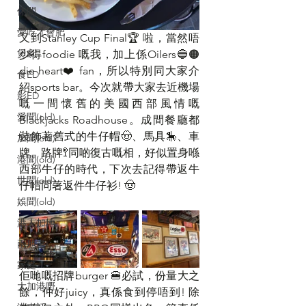
休閒
愛吃才會肥
又到Stanley Cup Final🏆 啦，當然唔
煲劇
少得foodie 嘅我，加上係Oilers🔵🟠 
die heart❤️ fan，所以特別同大家介
食ED
紹sports bar。今次就帶大家去近機場
影ED
嘅一間懷舊的美國西部風情嘅
愛聞(old)
Blackjacks Roadhouse。成間餐廳都
裝飾著舊式的牛仔帽🤠、馬具🎠、車
加聞(old)
牌、路牌🚏同啲復古嘅相，好似置身喺
港聞(old)
西部牛仔的時代，下次去記得帶返牛
世聞(old)
仔帽同著返件牛仔衫! 🤠
娛聞(old)
港人加地
兩地書
家庭
佢哋嘅招牌burger 🍔必試，份量大之
大加港嘢
餘，仲好juicy，真係食到停唔到! 除