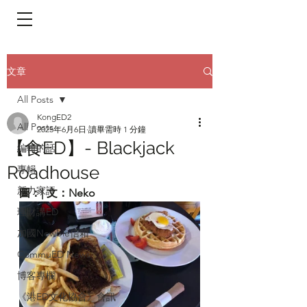
​頁面目錄 Menu
文章
All Posts
KongED2
All Posts
2025年6月6日
讀畢需時 1 分鐘
【食ED】- Blackjack
編輯的話
Roadhouse
專輯
新力家評
圖：| 文：Neko
理財講ED
加國Newbie信箱
CommuED News
博客專欄
《港ED文化協會》會訊