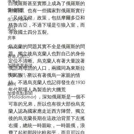
港東話
白俄羅斯甚至實際上成為了俄羅斯的
愛城尋寶
附庸國。也有一些國家對俄羅斯實行
「又傾又砌」政策，包括摩爾多亞和
生活小百科
格魯吉亞，不過下場是引狼入室，而
笑話
導致國土四分五裂。
房事
烏克蘭的問題其實不全是俄羅斯的問
Special
題。獨立後烏克蘭人也對自己的身份
香港人講ED
定位不清晰。烏克蘭人有著大量說著
加國舊案新談
俄語為母語的人口，兩國同為東斯拉
舊版 2021-22
夫民族，所以有著俄烏一家親的情
結。不過烏克蘭人也記得發生在1930
副刊
年代那場人為製造的大饑荒 
加愛焦點新聞
(Holodomor) ，深知俄羅斯是一個不
可靠的兄弟，所以也有很大部份烏克
蘭人認為國家應走近西方陣營。獨立
後的烏克蘭長期在這政治背景下左搖
右擺，總統一時親歐，一時親俄，浪
費了起初那段比較和平，而且可以自