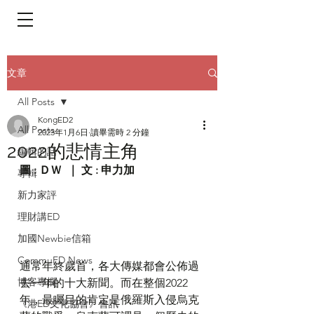
​頁面目錄 Menu
文章
All Posts
KongED2
All Posts
2023年1月6日
讀畢需時 2 分鐘
2022的悲情主角
編輯的話
圖 : ＤＷ  ｜ 文 : 申力加 
專輯
新力家評
理財講ED
加國Newbie信箱
CommuED News
通常年終歲首，各大傳媒都會公佈過
博客專欄
去一年的十大新聞。而在整個2022
年，最矚目的肯定是俄羅斯入侵烏克
《港ED文化協會》會訊