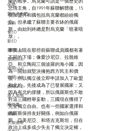
蘭的戰爭。烏克蘭可謂是一個歷史的
休閒
悲情主角，自1991年蘇聯解體後，15
愛吃才會肥
個加盟共和國包括烏克蘭都紛紛獨
立，但承繼了蘇聯主要衣缽的俄羅
煲劇
斯，由始到終總是對烏克蘭「咬著唔
食ED
放」。
影ED
事實上現在那些前蘇聯成員國都有著
愛聞(old)
不同的下場；像愛沙尼亞、拉脫維
加聞(old)
亞、和立陶宛三個波羅的海小國，因
港聞(old)
為一開始就堅決擁抱西方民主和價
世聞(old)
值，所以獨立後立即申請加入了歐盟
和北約，先後成為了已發展國家；又
娛聞(old)
因為有北約撐腰，所以俄羅斯也不敢
港人加地
對這三國輕舉妄動，三國現在獲得了
兩地書
完全獨立自由。也有一些國家選擇和
俄羅斯保持友好關係，例如白俄羅
家庭
斯、亞美尼亞、和塔吉克斯坦，但在
大加港嘢
政治上或多或少失去了獨立決定權，