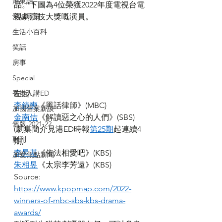
港東話
品。下圖為4位榮獲2022年度電視台電
愛城尋寶
視劇演技大獎嘅演員。
生活小百科
笑話
房事
Special
左起:  
香港人講ED
李鐘奭
《黑話律師》(MBC) 
加國舊案新談
金南佶
《解讀惡之心的人們》(SBS)  
舊版 2021-22
(劇集簡介見港ED時報
第25期
起連續4
副刊
期) 
李昇基
《依法相愛吧》(KBS) 
加愛焦點新聞
朱相昱
《太宗李芳遠》(KBS) 
Source: 
https://www.kpopmap.com/2022-
winners-of-mbc-sbs-kbs-drama-
awards/