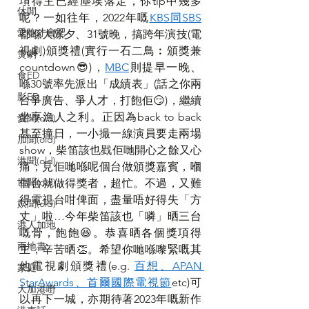
項得主已經塵埃落定，你tip中幾多
休閒
呢？一如往年，2022年嘅
KBS
同
SBS
愛吃才會肥
都喺大除夕、31號晚，搞跨年演技(電
視劇)頒獎禮(實行一石二鳥︰頒獎兼
煲劇
countdown😎)，
MBC
則提早一晚、
食ED
喺30號率先派出「成績表」(話之你兩
影ED
台爭廣告、爭人才，打飽佢😏)，繼續
坐享漁人之利。正因為back to back
愛聞(old)
甚至撞日，一小撮一線演員要走兩場
加聞(old)
show，柴笛該也戥佢哋開心之餘又心
港聞(old)
痛；見佢哋喺呢個台做頒獎嘉賓，嗰
世聞(old)
個台就做得獎者，超忙。不過，又難
得電視台咁俾面，盡量唔好得失「方
娛聞(old)
丈」啦…今年柴笛該也「噒」晒三台
港人加地
嘅骨，飽飽😆。恭喜晒各個獎項得
兩地書
主，辛苦晒👏。希望你哋喺嚟緊嘅其
他電視劇頒獎禮(e.g. 
百想
、
APAN 
家庭
StarAwards
、
首爾國際電視節
etc)可
大加港嘢
以再下一城，亦期待著2023年嘅新作