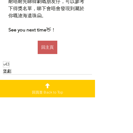
耐唔耐先睇韓劇嘅朋友仔，可以參考
下得獎名單，睇下會唔會發現到屬於
你嘅滄海遺珠🤗。 
See you next time
👋！ 
回主頁
v43
煲劇
回頁首 Back to Top
查看全部
最新文章