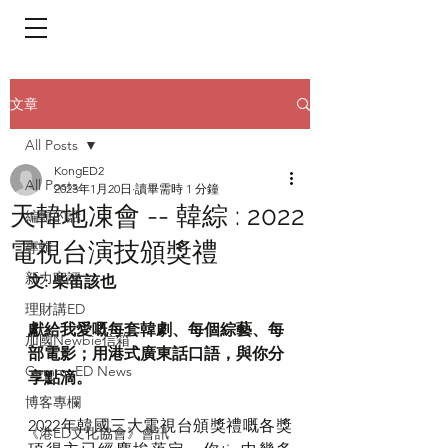
​頁面目錄 Menu
文章
All Posts
KongED2
All Posts
2023年1月20日
讀畢需時 1 分鐘
天韓地凍會 -- 韓綜 : 2022
編輯的話
電視台演技頒獎禮
專輯
新力家評
文: 柴笛該也
理財講ED
獻給我愛嘅每套韓劇、每個綜藝、每
加國Newbie信箱
部電影；用港式廣東話口語，與你分
CommuED News
享點滴。
博客專欄
2022年韓國三大電視台頒獎禮嘅各獎
《港ED文化協會》會訊